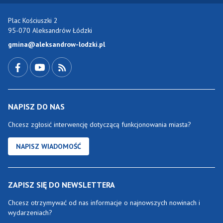
Plac Kościuszki 2
95-070 Aleksandrów Łódzki
gmina@aleksandrow-lodzki.pl
Przejdź do Facebook-a
Przejdź do YouTube-a
Zobacz kanał RSS
NAPISZ DO NAS
Chcesz zgłosić interwencję dotyczącą funkcjonowania miasta?
NAPISZ WIADOMOŚĆ
ZAPISZ SIĘ DO NEWSLETTERA
Chcesz otrzymywać od nas informacje o najnowszych nowinach i
wydarzeniach?