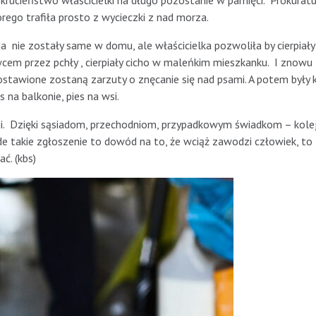
okrucieństwo właścicielki na długo pozostanie w pamięci. Prokurat
ego trafiła prosto z wycieczki z nad morza.
a nie zostały same w domu, ale właścicielka pozwoliła by cierpiał
wcem przez pchły , cierpiały cicho w maleńkim mieszkanku. I znowu
ostawione zostaną zarzuty o znęcanie się nad psami. A potem były 
s na balkonie, pies na wsi.
tni. Dzięki sąsiadom, przechodniom, przypadkowym świadkom – kole
żde takie zgłoszenie to dowód na to, że wciąż zawodzi człowiek, t
ć. (kbs)