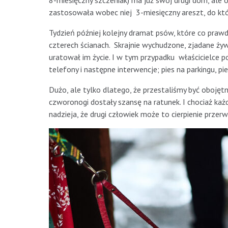
8-miesięczny szczeniak) ma już swój drugi dom, ale 
zastosowała wobec niej 3-miesięczny areszt, do któr
Tydzień później kolejny dramat psów, które co prawd
czterech ścianach. Skrajnie wychudzone, zjadane ży
uratował im życie. I w tym przypadku właścicielce p
telefony i następne interwencje; pies na parkingu, pie
Dużo, ale tylko dlatego, że przestaliśmy być oboję
czworonogi dostały szansę na ratunek. I chociaż ka
nadzieja, że drugi człowiek może to cierpienie przerwa