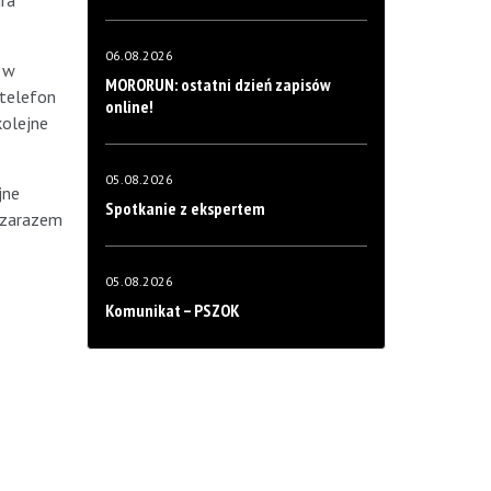
ura
06.08.2026
y w
MORORUN: ostatni dzień zapisów
 telefon
online!
kolejne
05.08.2026
jne
Spotkanie z ekspertem
o zarazem
05.08.2026
Komunikat – PSZOK