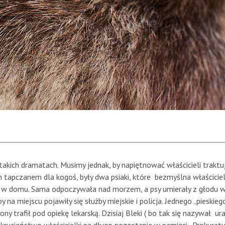
takich dramatach. Musimy jednak, by napiętnować właścicieli traktu
tapczanem dla kogoś, były dwa psiaki, które bezmyślna właścicie
e w domu. Sama odpoczywała nad morzem, a psy umierały z głodu 
na miejscu pojawiły się służby miejskie i policja. Jednego „pieskiego
ony trafił pod opiekę lekarską. Dzisiaj Bleki ( bo tak się nazywał u