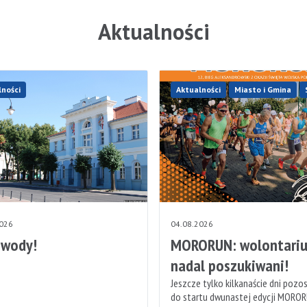
Aktualności
lności
Aktualności
Miasto i Gmina
2026
04.08.2026
 wody!
MORORUN: wolontariu
nadal poszukiwani!
Jeszcze tylko kilkanaście dni pozo
do startu dwunastej edycji MOROR