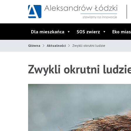
Przejdź do wyszukiwarki
Przejdź do menu głównego
Przejdź do treści
Dla mieszkańca
SOS zwierz
Eko mias
Główna
Aktualności
Zwykli okrutni ludzie
Zwykli okrutni ludzi