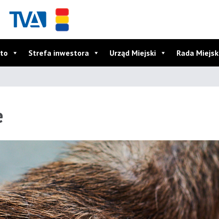
to
Strefa inwestora
Urząd Miejski
Rada Miejs
e