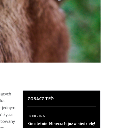
jących
ZOBACZ TEŻ:
lka
w jednym
” życia
07.08.2026
ratowany
Kino letnie: Minecraft już w niedzielę!