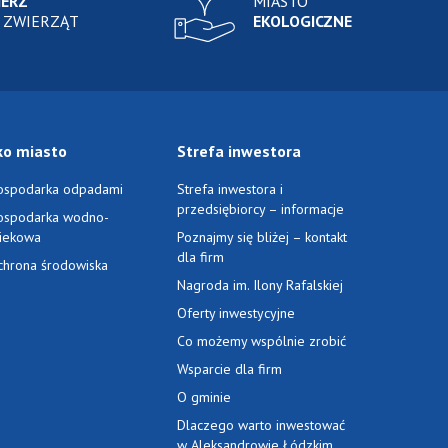
IERZ
MIASTO
 ZWIERZĄT
EKOLOGICZNE
ko miasto
Strefa inwestora
ospodarka odpadami
Strefa inwestora i
przedsiębiorcy – informacje
ospodarka wodno-
ciekowa
Poznajmy się bliżej – kontakt
dla firm
chrona środowiska
Nagroda im. Ilony Rafalskiej
Oferty inwestycyjne
Co możemy wspólnie zrobić
Wsparcie dla firm
O gminie
Dlaczego warto inwestować
w Aleksandrowie Łódzkim