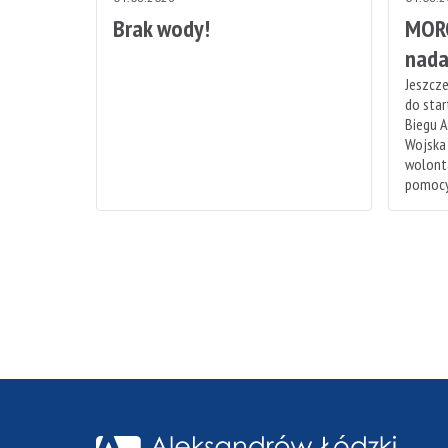
Brak wody!
MORO
nada
Jeszcze
do sta
Biegu A
Wojska
wolonta
pomocy