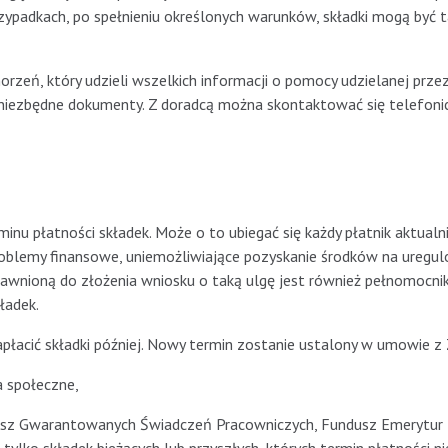
rzypadkach, po spełnieniu określonych warunków, składki mogą być 
orzeń, który udzieli wszelkich informacji o pomocy udzielanej prze
iezbędne dokumenty. Z doradcą można skontaktować się telefonic
nu płatności składek. Może o to ubiegać się każdy płatnik aktualn
roblemy finansowe, uniemożliwiające pozyskanie środków na uregu
wnioną do złożenia wniosku o taką ulgę jest również pełnomocnik,
ładek.
apłacić składki później. Nowy termin zostanie ustalony w umowie z
a społeczne,
dusz Gwarantowanych Świadczeń Pracowniczych, Fundusz Emerytur