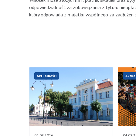
Wniosek może złożyć m.in.: płatnik składek oraz były 
odpowiedzialność za zobowiązania z tytułu nieopłac
który odpowiada z majątku wspólnego za zadłużeni
Aktualności
Aktua
04.08.2026
04.08.