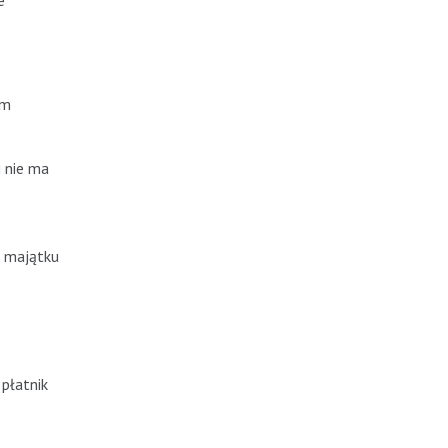
e
ym
i nie ma
z majątku
płatnik