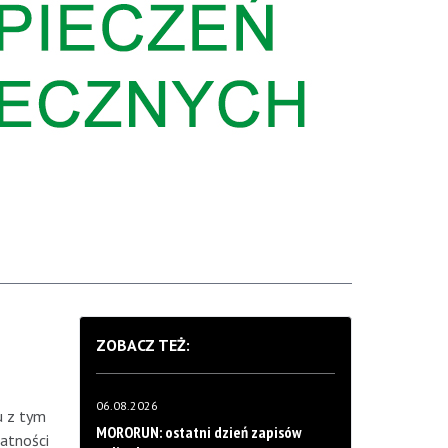
ZOBACZ TEŻ:
06.08.2026
u z tym
MORORUN: ostatni dzień zapisów
atności