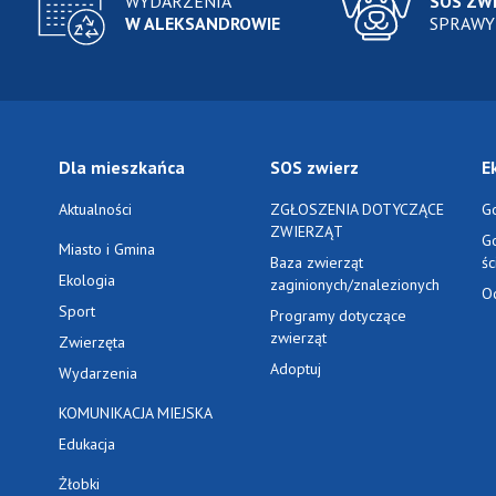
WYDARZENIA
SOS ZW
W ALEKSANDROWIE
SPRAWY
Dla mieszkańca
SOS zwierz
E
Aktualności
ZGŁOSZENIA DOTYCZĄCE
G
ZWIERZĄT
G
Miasto i Gmina
Baza zwierząt
ś
Ekologia
zaginionych/znalezionych
O
Sport
Programy dotyczące
zwierząt
Zwierzęta
Adoptuj
Wydarzenia
KOMUNIKACJA MIEJSKA
Edukacja
Żłobki