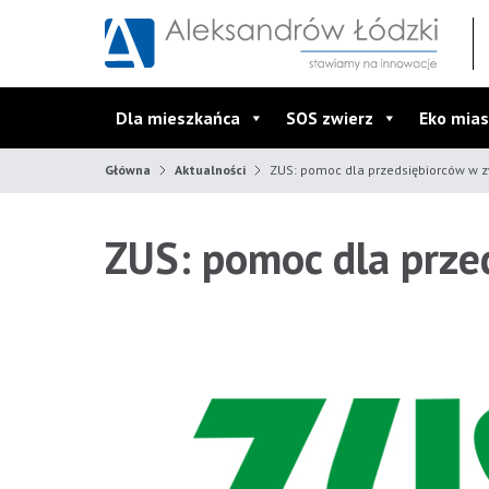
Przejdź do wyszukiwarki
Przejdź do menu głównego
Przejdź do treści
Dla mieszkańca
SOS zwierz
Eko mias
Główna
Aktualności
ZUS: pomoc dla przedsiębiorców w zw
ZUS: pomoc dla prze