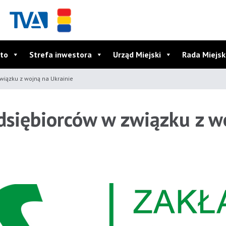
to
Strefa inwestora
Urząd Miejski
Rada Miejs
iązku z wojną na Ukrainie
dsiębiorców w związku z w