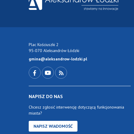
Plac Kościuszki 2
95-070 Aleksandrów Łódzki
gmina@aleksandrow-lodzki.pl
Przejdź do Facebook-a
Przejdź do YouTube-a
Zobacz kanał RSS
NAPISZ DO NAS
Chcesz zgłosić interwencję dotyczącą funkcjonowania
miasta?
NAPISZ WIADOMOŚĆ