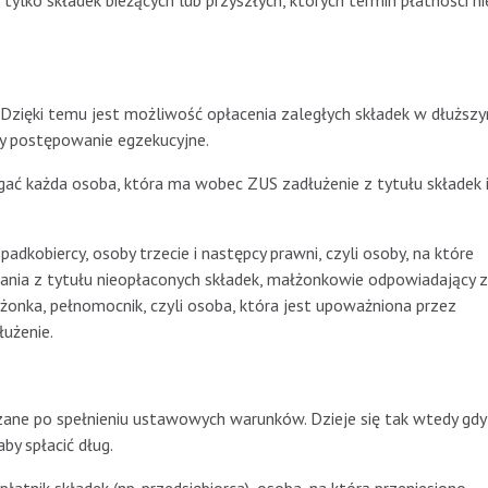
lko składek bieżących lub przyszłych, których termin płatności ni
. Dzięki temu jest możliwość opłacenia zaległych składek w dłuższ
y postępowanie egzekucyjne.
egać każda osoba, która ma wobec ZUS zadłużenie z tytułu składek 
spadkobiercy, osoby trzecie i następcy prawni, czyli osoby, na które
ania z tytułu nieopłaconych składek, małżonkowie odpowiadający 
onka, pełnomocnik, czyli osoba, która jest upoważniona przez
łużenie.
ane po spełnieniu ustawowych warunków. Dzieje się tak wtedy gdy 
by spłacić dług.