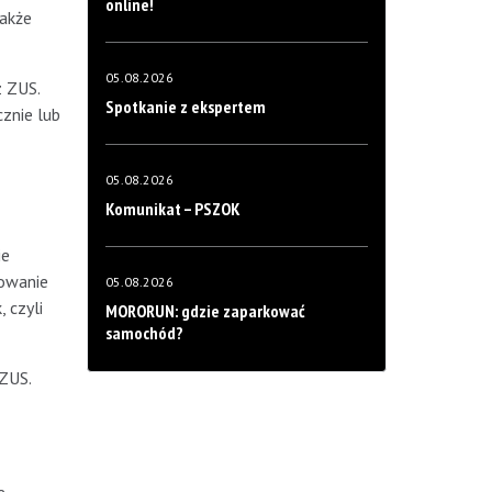
online!
także
05.08.2026
z ZUS.
Spotkanie z ekspertem
znie lub
05.08.2026
Komunikat – PSZOK
ie
lowanie
05.08.2026
 czyli
MORORUN: gdzie zaparkować
samochód?
 ZUS.