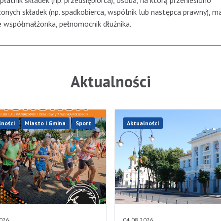
płatnik składek (np. przedsiębiorca), osoba, na którą przeniesiono
onych składek (np. spadkobierca, wspólnik lub następca prawny), m
e współmałżonka, pełnomocnik dłużnika.
Aktualności
lności
Miasto i Gmina
Sport
Aktualności
2026
04.08.2026