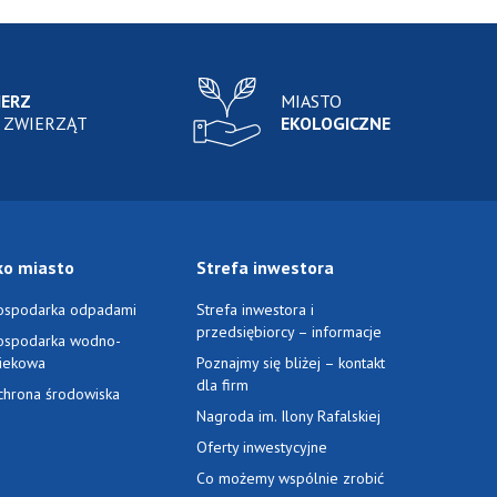
IERZ
MIASTO
 ZWIERZĄT
EKOLOGICZNE
ko miasto
Strefa inwestora
ospodarka odpadami
Strefa inwestora i
przedsiębiorcy – informacje
ospodarka wodno-
ciekowa
Poznajmy się bliżej – kontakt
dla firm
chrona środowiska
Nagroda im. Ilony Rafalskiej
Oferty inwestycyjne
Co możemy wspólnie zrobić