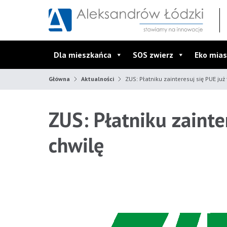
Przejdź do wyszukiwarki
Przejdź do menu głównego
Przejdź do treści
Dla mieszkańca
SOS zwierz
Eko mias
Główna
Aktualności
ZUS: Płatniku zainteresuj się PUE już 
ZUS: Płatniku zainter
chwilę