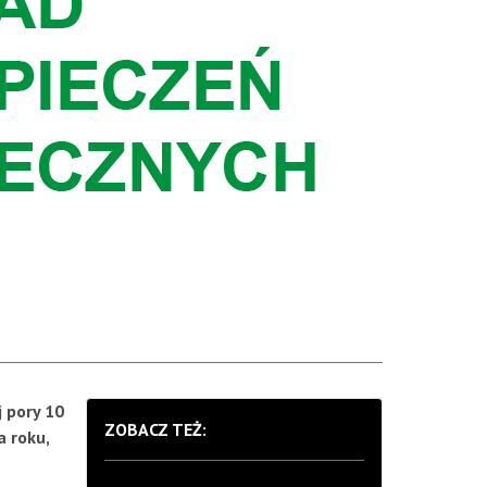
 pory 10
ZOBACZ TEŻ:
a roku,