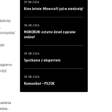
07.08.2026
Kino letnie: Minecraft już w niedzielę!
atniej
06.08.2026
,
MORORUN: ostatni dzień zapisów
korzystać
online!
go.
05.08.2026
Spotkanie z ekspertem
ajpierw
ożyć
05.08.2026
Komunikat – PSZOK
iadania
ebie,