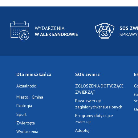
WYDARZENIA
SOS ZW
W ALEKSANDROWIE
SPRAWY
Dla mieszkańca
SOS zwierz
E
Aktualności
ZGŁOSZENIA DOTYCZĄCE
G
ZWIERZĄT
G
Miasto i Gmina
Baza zwierząt
ś
Ekologia
zaginionych/znalezionych
O
Sport
Programy dotyczące
zwierząt
Zwierzęta
Adoptuj
Wydarzenia