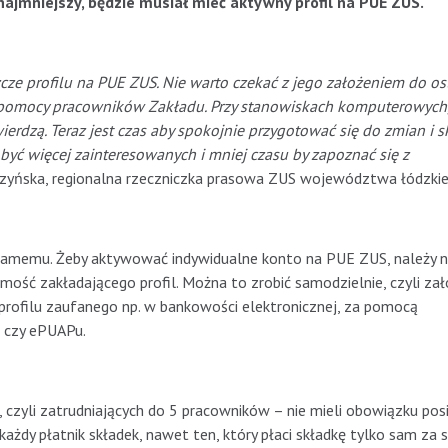
jmniejszy, będzie musiał mieć aktywny profil na PUE ZUS.
zcze profilu na PUE ZUS. Nie warto czekać z jego założeniem do ost
ć z pomocy pracowników Zakładu. Przy stanowiskach komputerowych
erdzą. Teraz jest czas aby spokojnie przygotować się do zmian i s
być więcej zainteresowanych i mniej czasu by zapoznać się z
czyńska, regionalna rzeczniczka prasowa ZUS województwa łódzkie
 samemu. Żeby aktywować indywidualne konto na PUE ZUS, należy n
amość zakładającego profil. Można to zrobić samodzielnie, czyli zał
 profilu zaufanego np. w bankowości elektronicznej, za pomocą
u czy ePUAPu.
, czyli zatrudniających do 5 pracowników – nie mieli obowiązku pos
żdy płatnik składek, nawet ten, który płaci składkę tylko sam za si