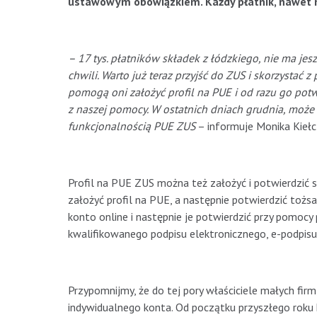
ustawowym obowiązkiem. Każdy płatnik, nawet na
– 17 tys. płatników składek z łódzkiego, nie ma jes
chwili. Warto już teraz przyjść do ZUS i skorzysta
pomogą oni założyć profil na PUE i od razu go potwi
z naszej pomocy. W ostatnich dniach grudnia, może 
funkcjonalnością PUE ZUS
– informuje Monika Kieł
Profil na PUE ZUS można też założyć i potwierdzić
założyć profil na PUE, a następnie potwierdzić tożs
konto online i następnie je potwierdzić przy pomocy
kwalifikowanego podpisu elektronicznego, e-podpis
Przypomnijmy, że do tej pory właściciele małych firm
indywidualnego konta. Od początku przyszłego roku ka