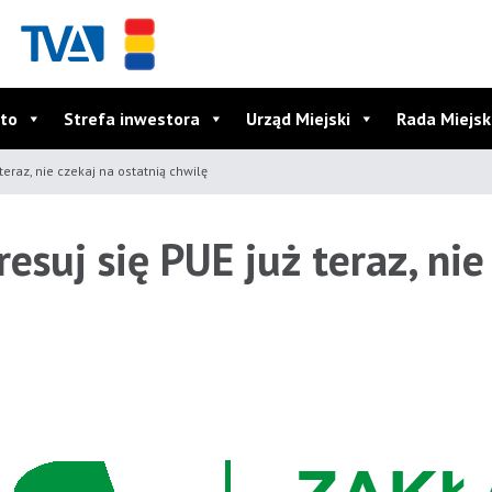
to
Strefa inwestora
Urząd Miejski
Rada Miejs
teraz, nie czekaj na ostatnią chwilę
esuj się PUE już teraz, nie