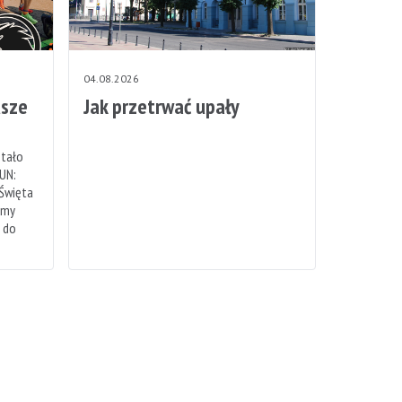
04.08.2026
sze
Jak przetrwać upały
stało
UN:
 Święta
emy
h do