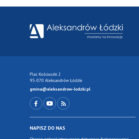
Plac Kościuszki 2
95-070 Aleksandrów Łódzki
gmina@aleksandrow-lodzki.pl
Przejdź do Facebook-a
Przejdź do YouTube-a
Zobacz kanał RSS
NAPISZ DO NAS