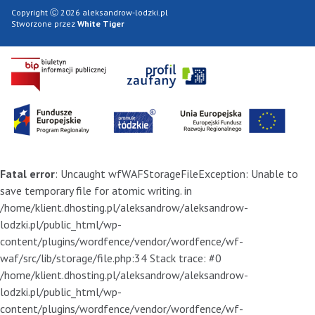
Copyright Ⓒ 2026 aleksandrow-lodzki.pl
Stworzone przez
White Tiger
Fatal error
: Uncaught wfWAFStorageFileException: Unable to
save temporary file for atomic writing. in
/home/klient.dhosting.pl/aleksandrow/aleksandrow-
lodzki.pl/public_html/wp-
content/plugins/wordfence/vendor/wordfence/wf-
waf/src/lib/storage/file.php:34 Stack trace: #0
/home/klient.dhosting.pl/aleksandrow/aleksandrow-
lodzki.pl/public_html/wp-
content/plugins/wordfence/vendor/wordfence/wf-