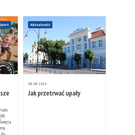
Sport
Aktualności
04.08.2026
sze
Jak przetrwać upały
stało
UN:
 Święta
emy
h do