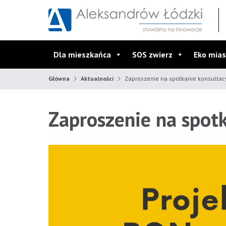
Przejdź do wyszukiwarki
Przejdź do menu głównego
Przejdź do treści
Dla mieszkańca
SOS zwierz
Eko mias
Główna
Aktualności
Zaproszenie na spotkanie konsultac
Zaproszenie na spot