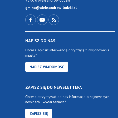
95-070 Aleksandrów Łódzki
gmina@aleksandrow-lodzki.pl
Przejdź do Facebook-a
Przejdź do YouTube-a
Zobacz kanał RSS
NAPISZ DO NAS
Chcesz zgłosić interwencję dotyczącą funkcjonowania
miasta?
NAPISZ WIADOMOŚĆ
ZAPISZ SIĘ DO NEWSLETTERA
Chcesz otrzymywać od nas informacje o najnowszych
nowinach i wydarzeniach?
ZAPISZ SIĘ