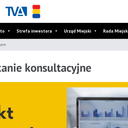
to
Strefa inwestora
Urząd Miejski
Rada Miejs
yjne
kanie konsultacyjne