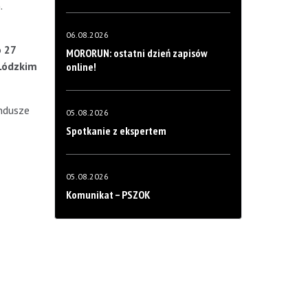
.
06.08.2026
o
27
MORORUN: ostatni dzień zapisów
Łódzkim
online!
ndusze
05.08.2026
Spotkanie z ekspertem
05.08.2026
Komunikat – PSZOK