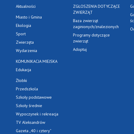
Aktualności
ZGŁOSZENIA DOTYCZĄCE
G
ZWIERZĄT
G
Miasto i Gmina
Baza zwierząt
ś
Ekologia
zaginionych/znalezionych
O
Sport
Programy dotyczące
zwierząt
Zwierzęta
Adoptuj
Wydarzenia
KOMUNIKACJA MIEJSKA
Edukacja
Żłobki
Przedszkola
Szkoły podstawowe
Szkoły średnie
Wypoczynek i rekreacja
TV Aleksandrów
Gazeta „40 i cztery”