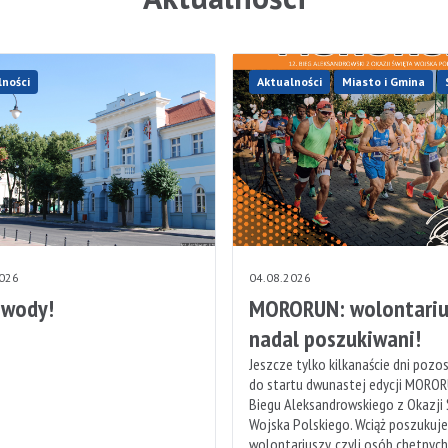
lności
Aktualności
Miasto i Gmina
2026
04.08.2026
 wody!
MORORUN: wolontariu
nadal poszukiwani!
Jeszcze tylko kilkanaście dni pozo
do startu dwunastej edycji MOROR
Biegu Aleksandrowskiego z Okazji
Wojska Polskiego. Wciąż poszukuj
wolontariuszy, czyli osób chętnyc