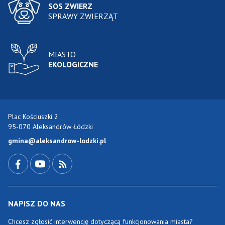
SOS ZWIERZ
SPRAWY ZWIERZĄT
MIASTO
EKOLOGICZNE
Plac Kościuszki 2
95-070 Aleksandrów Łódzki
gmina@aleksandrow-lodzki.pl
Przejdź do Facebook-a
Przejdź do YouTube-a
Zobacz kanał RSS
NAPISZ DO NAS
Chcesz zgłosić interwencję dotyczącą funkcjonowania miasta?