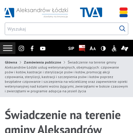
Przejdź do wyszukiwarki
Przejdź do menu głównego
Przejdź do treści
Przejd
Instagram
Facebook
Youtube
SIP
Biuletyn Informacji Publicz
Zmień rozmiar czcionk
Wersja z wysoki
Informacje
Infor
Główna
Zamówienia publiczne
Świadczenie na terenie gminy
Aleksandrów Łódzki usług weterynaryjnych, obejmujących: czipowanie
psów i kotów, kastracje i sterylizacje psów i kotów, promocję akcji
czipowania, sterylizcji, kastracji i szczepienia psów i kotów poprzez
bezpłatne czipowanie i szczepienia na wściekliznę oraz zapewnienie opieki
weterynaryjnej nad kotami wolno żyjącymi, zwierzętami w boksie czasowym
i zwierzętami w programie adopcja na jesień życia
Świadczenie na terenie
gminy Aleksandrów