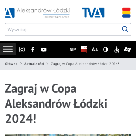
Przejdź do wyszukiwarki
Przejdź do menu głównego
Przejdź do treści
Przejd
Instagram
Facebook
Youtube
SIP
Biuletyn Informacji Publicz
Zmień rozmiar czcionk
Wersja z wysoki
Informacje
Infor
Główna
Aktualności
Zagraj w Copa Aleksandrów Łódzki 2024!
Zagraj w Copa
Aleksandrów Łódzki
2024!