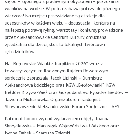
się od – zgodnego z pradawnym obyczajem – puszczania
wianków na wodzie. Wspólna zabawa potrwa do późnego
wieczora! Na miejscu przewidziane są atrakcje dla
uczestników w każdym wieku – degustacja i konkurs na
najlepszą potrawę rybną, warsztaty i konkursy prowadzone
przez Aleksandrowskie Centrum Kultury, dmuchana
zjeżdżalnia dla dzieci, stoiska lokalnych twórców i
rękodzielników.
Na „Bełdowskie Wianki z Karpikiem 2026”, wraz z
towarzyszącym im Rodzinnym Rajdem Rowerowym,
serdecznie zapraszają: Jacek Lipiński – Burmistrz
Aleksandrowa Łódzkiego oraz KGW „Bełdowianki”, KGW
Bełdów Krzywa-Wieś oraz Gospodarstwo Rybackie Bełdów —
Tawerna Michasiówka. Organizatorem rajdu jest
Stowarzyszenie Aleksandrowskie Forum Społeczne – AFS.
Patronat honorowy nad wydarzeniem objęły: Joanna
Skrzydlewska – Marszałek Województwa Łódzkiego oraz
Iwona Dąbek – Starosta Zgierski.