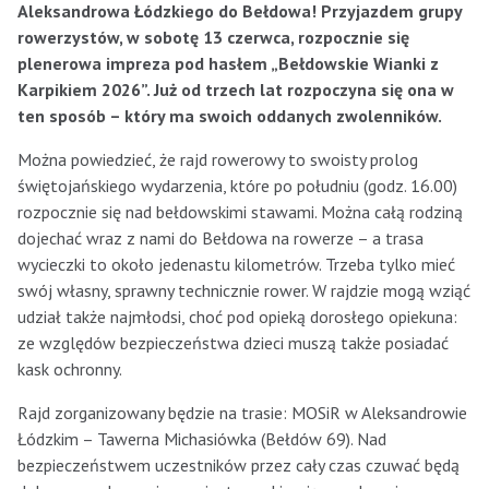
Aleksandrowa Łódzkiego do Bełdowa! Przyjazdem grupy
rowerzystów, w sobotę 13 czerwca, rozpocznie się
plenerowa impreza pod hasłem „Bełdowskie Wianki z
Karpikiem 2026”. Już od trzech lat rozpoczyna się ona w
ten sposób – który ma swoich oddanych zwolenników.
Można powiedzieć, że rajd rowerowy to swoisty prolog
świętojańskiego wydarzenia, które po południu (godz. 16.00)
rozpocznie się nad bełdowskimi stawami. Można całą rodziną
dojechać wraz z nami do Bełdowa na rowerze – a trasa
wycieczki to około jedenastu kilometrów. Trzeba tylko mieć
swój własny, sprawny technicznie rower. W rajdzie mogą wziąć
udział także najmłodsi, choć pod opieką dorosłego opiekuna:
ze względów bezpieczeństwa dzieci muszą także posiadać
kask ochronny.
Rajd zorganizowany będzie na trasie: MOSiR w Aleksandrowie
Łódzkim – Tawerna Michasiówka (Bełdów 69). Nad
bezpieczeństwem uczestników przez cały czas czuwać będą