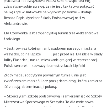
pracowita i obowiązkowa. Nasza szkoła wspierała Elę,
zdawaliśmy sobie sprawę, że nie jest tak łatwo połączyć
naukę i grę w siatkówkę na wysokim poziomie – dodaje
Renata Papis, dyrektor Szkoły Podstawowej nr 4 w
Aleksandrowie.
Ela Czerwonka jest stypendystką burmistrza Aleksandrowa
Łódzkiego.
– Jest również kolejnym ambasadorem naszego miasta, a
wszystko, co najlepsze , jest przed nią. Ela idzie w ślady
Julity Piaseckiej, naszej mieszkanki grającej w reprezentacji
Polski seniorek – zauważył burmistrz Jacek Lipiński.
Złoty medal zdobyty na poważnym turnieju nie jest
zwieńczeniem marzeń, lecz początkiem drogi, którą zamierza
iść z pasją, determinacją i pokorą.
– Skończyłam szkołę podstawową i zamierzam iść do Szkoły
Mistrzostwa Sportowego w Szczyrku. To dla mnie nowa