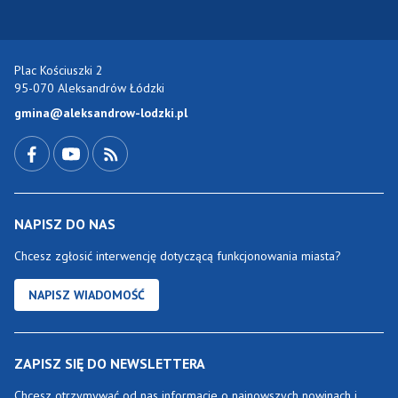
Plac Kościuszki 2
95-070 Aleksandrów Łódzki
gmina@aleksandrow-lodzki.pl
Przejdź do Facebook-a
Przejdź do YouTube-a
Zobacz kanał RSS
NAPISZ DO NAS
Chcesz zgłosić interwencję dotyczącą funkcjonowania miasta?
NAPISZ WIADOMOŚĆ
ZAPISZ SIĘ DO NEWSLETTERA
Chcesz otrzymywać od nas informacje o najnowszych nowinach i