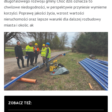
długofalowego rozwoju gminy. Choć dziś oznacza to
chwilowe niedogodności, w perspektywie przyniesie wymierne
korzyści. Poprawę jakości życia, wzrost wartości
nieruchomości oraz lepsze warunki dla dalszej rozbudowy
miasta i okolic. ak
ZOBACZ TEŻ: