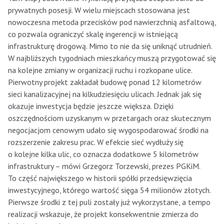
prywatnych posesji. W wielu miejscach stosowana jest
nowoczesna metoda przecisków pod nawierzchnią asfaltową,
co pozwala ograniczyć skalę ingerencji w istniejącą
infrastrukturę drogową. Mimo to nie da się uniknąć utrudnień.
W najbliższych tygodniach mieszkańcy muszą przygotować się
na kolejne zmiany w organizacji ruchu i rozkopane ulice.
Pierwotny projekt zakładał budowę ponad 12 kilometrów
sieci kanalizacyjnej na kilkudziesięciu ulicach. Jednak jak się
okazuje inwestycja będzie jeszcze większa. Dzięki
oszczędnościom uzyskanym w przetargach oraz skutecznym
negocjacjom cenowym udało się wygospodarować środki na
rozszerzenie zakresu prac. W efekcie sieć wydłuży się
o kolejne kilka ulic, co oznacza dodatkowe 5 kilometrów
infrastruktury – mówi Grzegorz Torzewski, prezes PGKiM.
To część największego w historii spółki przedsięwzięcia
inwestycyjnego, którego wartość sięga 54 milionów złotych.
Pierwsze środki z tej puli zostały już wykorzystane, a tempo
realizacji wskazuje, że projekt konsekwentnie zmierza do