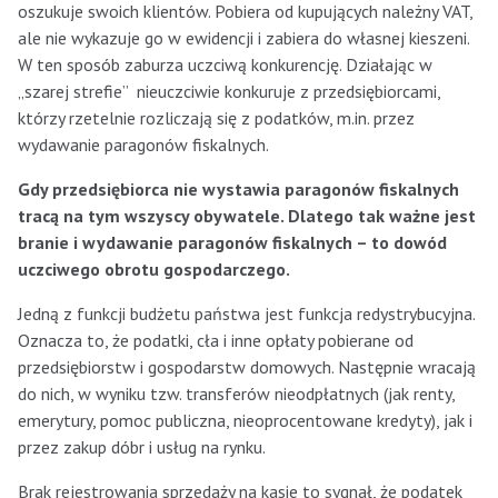
oszukuje swoich klientów. Pobiera od kupujących należny VAT,
ale nie wykazuje go w ewidencji i zabiera do własnej kieszeni.
W ten sposób zaburza uczciwą konkurencję. Działając w
„szarej strefie” nieuczciwie konkuruje z przedsiębiorcami,
którzy rzetelnie rozliczają się z podatków, m.in. przez
wydawanie paragonów fiskalnych.
Gdy przedsiębiorca nie wystawia paragonów fiskalnych
tracą na tym wszyscy obywatele. Dlatego tak ważne jest
branie i wydawanie paragonów fiskalnych – to dowód
uczciwego obrotu gospodarczego.
Jedną z funkcji budżetu państwa jest funkcja redystrybucyjna.
Oznacza to, że podatki, cła i inne opłaty pobierane od
przedsiębiorstw i gospodarstw domowych. Następnie wracają
do nich, w wyniku tzw. transferów nieodpłatnych (jak renty,
emerytury, pomoc publiczna, nieoprocentowane kredyty), jak i
przez zakup dóbr i usług na rynku.
Brak rejestrowania sprzedaży na kasie to sygnał, że podatek