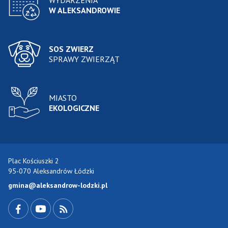
WYDARZENIA
W ALEKSANDROWIE
SOS ZWIERZ
SPRAWY ZWIERZĄT
MIASTO
EKOLOGICZNE
Plac Kościuszki 2
95-070 Aleksandrów Łódzki
gmina@aleksandrow-lodzki.pl
Przejdź do Facebook-a
Przejdź do YouTube-a
Zobacz kanał RSS