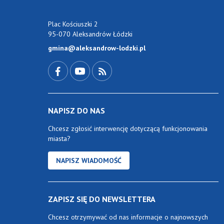
Plac Kościuszki 2
95-070 Aleksandrów Łódzki
gmina@aleksandrow-lodzki.pl
Przejdź do Facebook-a
Przejdź do YouTube-a
Zobacz kanał RSS
NAPISZ DO NAS
Chcesz zgłosić interwencję dotyczącą funkcjonowania
miasta?
NAPISZ WIADOMOŚĆ
ZAPISZ SIĘ DO NEWSLETTERA
Chcesz otrzymywać od nas informacje o najnowszych