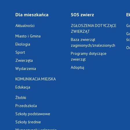
Dla mieszkańca
SOS zwierz
E
Aktualności
ZGŁOSZENIA DOTYCZĄCE
G
ZWIERZĄT
G
Miasto i Gmina
Baza zwierząt
ś
Ekologia
zaginionych/znalezionych
O
Sport
Programy dotyczące
zwierząt
Zwierzęta
Adoptuj
Wydarzenia
KOMUNIKACJA MIEJSKA
Edukacja
Żłobki
Przedszkola
Szkoły podstawowe
Szkoły średnie