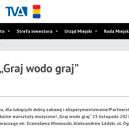
to
Strefa inwestora
Urząd Miejski
Rada Miejs
”
„Graj wodo graj”
a, dla lubiących dobrą zabawę i eksperymentowanie!
Partners
łatne warsztaty muzyczne! „Graj wodo graj” 25 listopada 202
waczego im. Stanisława Moniuszki, Aleksandrów Łódzki, ul. O