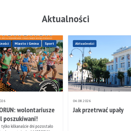
Aktualności
lności
Miasto i Gmina
Sport
Aktualności
2026
04.08.2026
RUN: wolontariusze
Jak przetrwać upały
l poszukiwani!
 tylko kilkanaście dni pozostało