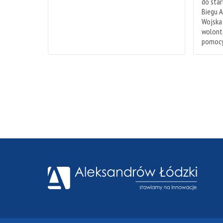
do sta
Biegu A
Wojska
wolonta
pomocy