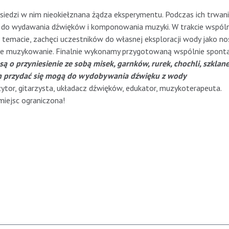
 siedzi w nim nieokiełznana żądza eksperymentu. Podczas ich trwan
 do wydawania dźwięków i komponowania muzyki. W trakcie wspól
emacie, zachęci uczestników do własnej eksploracji wody jako no
lne muzykowanie. Finalnie wykonamy przygotowaną wspólnie spont
są o przyniesienie ze sobą misek, garnków, rurek, chochli, szklane
ch przydać się mogą do wydobywania dźwięku z wody
tor, gitarzysta, układacz dźwięków, edukator, muzykoterapeuta.
miejsc ograniczona!