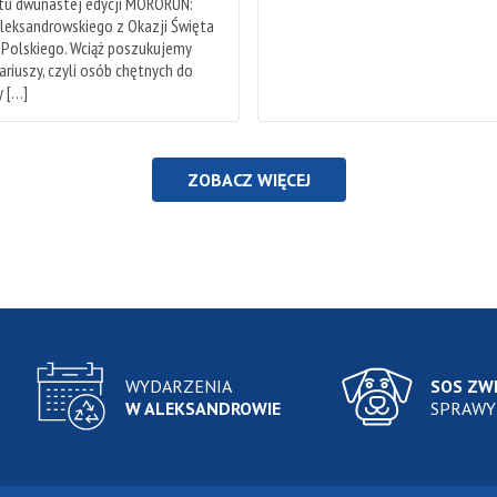
rtu dwunastej edycji MORORUN:
leksandrowskiego z Okazji Święta
 Polskiego. Wciąż poszukujemy
riuszy, czyli osób chętnych do
 […]
ZOBACZ WIĘCEJ
WYDARZENIA
SOS ZW
W ALEKSANDROWIE
SPRAWY