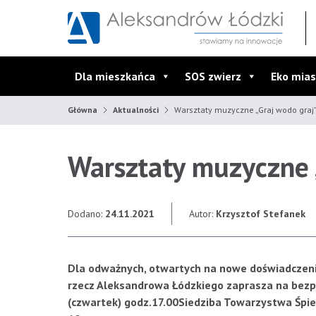
Przejdź do wyszukiwarki
Przejdź do menu głównego
Przejdź do treści
Dla mieszkańca
SOS zwierz
Eko mias
Główna
Aktualności
Warsztaty muzyczne „Graj wodo graj
Warsztaty muzyczne 
Dodano:
24.11.2021
Autor:
Krzysztof Stefanek
Dla odważnych, otwartych na nowe doświadczeni
rzecz Aleksandrowa Łódzkiego zaprasza na bezp
(czwartek) godz.17.00
Siedziba Towarzystwa Śpie