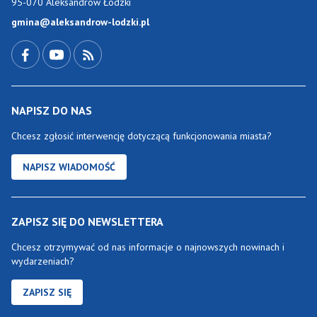
95-070 Aleksandrów Łódzki
gmina@aleksandrow-lodzki.pl
Przejdź do Facebook-a
Przejdź do YouTube-a
Zobacz kanał RSS
NAPISZ DO NAS
Chcesz zgłosić interwencję dotyczącą funkcjonowania miasta?
NAPISZ WIADOMOŚĆ
ZAPISZ SIĘ DO NEWSLETTERA
Chcesz otrzymywać od nas informacje o najnowszych nowinach i
wydarzeniach?
ZAPISZ SIĘ