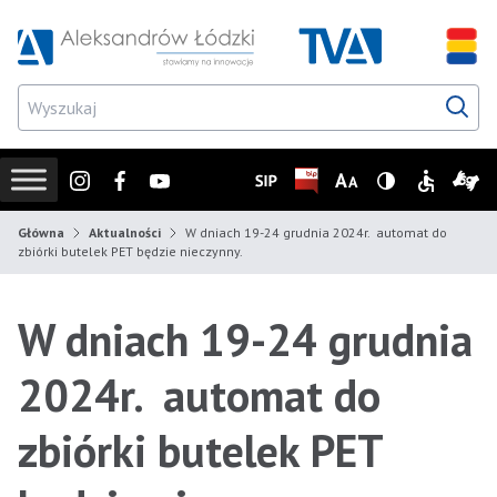
Przejdź do wyszukiwarki
Przejdź do menu głównego
Przejdź do treści
Przejd
Instagram
Facebook
Youtube
SIP
Biuletyn Informacji Publicz
Zmień rozmiar czcionk
Wersja z wysoki
Informacje
Infor
Główna
Aktualności
W dniach 19-24 grudnia 2024r. automat do
zbiórki butelek PET będzie nieczynny.
W dniach 19-24 grudnia
2024r. automat do
zbiórki butelek PET