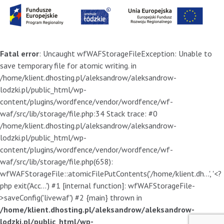
Fatal error
: Uncaught wfWAFStorageFileException: Unable to
save temporary file for atomic writing. in
/home/klient.dhosting.pl/aleksandrow/aleksandrow-
lodzki.pl/public_html/wp-
content/plugins/wordfence/vendor/wordfence/wf-
waf/src/lib/storage/file.php:34 Stack trace: #0
/home/klient.dhosting.pl/aleksandrow/aleksandrow-
lodzki.pl/public_html/wp-
content/plugins/wordfence/vendor/wordfence/wf-
waf/src/lib/storage/file.php(658):
wfWAFStorageFile::atomicFilePutContents('/home/klient.dh...', '<?
php exit('Acc...') #1 [internal function]: wfWAFStorageFile-
>saveConfig('livewaf') #2 {main} thrown in
/home/klient.dhosting.pl/aleksandrow/aleksandrow-
lodzki.pl/public_html/wp-