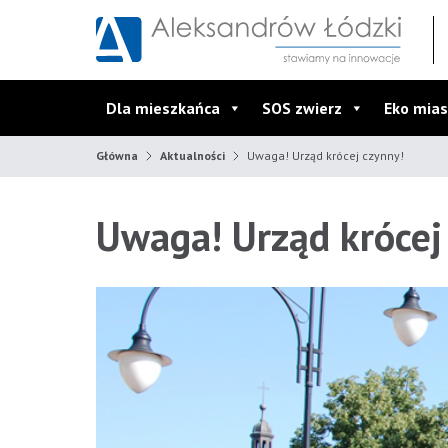
Przejdź do wyszukiwarki
Przejdź do menu głównego
Przejdź do treści
Dla mieszkańca
SOS zwierz
Eko mias
Główna
Aktualności
Uwaga! Urząd krócej czynny!
Uwaga! Urząd krócej