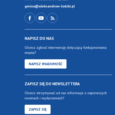
gmina@aleksandrow-lodzki.pl
Przejdź do Facebook-a
Przejdź do YouTube-a
Zobacz kanał RSS
NAPISZ DO NAS
Chcesz zgłosić interwencję dotyczącą funkcjonowania
miasta?
NAPISZ WIADOMOŚĆ
ZAPISZ SIĘ DO NEWSLETTERA
Chcesz otrzymywać od nas informacje o najnowszych
nowinach i wydarzeniach?
ZAPISZ SIĘ