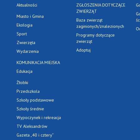
Aktualności
ZGŁOSZENIA DOTYCZĄCE
G
ZWIERZĄT
G
Miasto i Gmina
Baza zwierząt
ś
Ekologia
zaginionych/znalezionych
O
Sport
Programy dotyczące
zwierząt
Zwierzęta
Adoptuj
Wydarzenia
KOMUNIKACJA MIEJSKA
Edukacja
Żłobki
Przedszkola
Szkoły podstawowe
Szkoły średnie
Wypoczynek i rekreacja
TV Aleksandrów
Gazeta „40 i cztery”