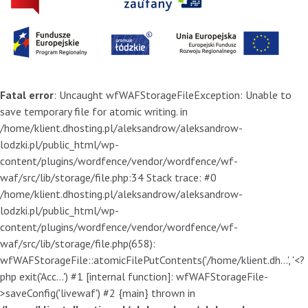
Fatal error
: Uncaught wfWAFStorageFileException: Unable to
save temporary file for atomic writing. in
/home/klient.dhosting.pl/aleksandrow/aleksandrow-
lodzki.pl/public_html/wp-
content/plugins/wordfence/vendor/wordfence/wf-
waf/src/lib/storage/file.php:34 Stack trace: #0
/home/klient.dhosting.pl/aleksandrow/aleksandrow-
lodzki.pl/public_html/wp-
content/plugins/wordfence/vendor/wordfence/wf-
waf/src/lib/storage/file.php(658):
wfWAFStorageFile::atomicFilePutContents('/home/klient.dh...', '<?
php exit('Acc...') #1 [internal function]: wfWAFStorageFile-
>saveConfig('livewaf') #2 {main} thrown in