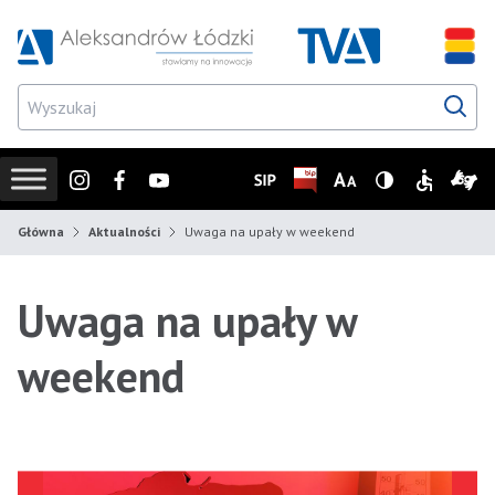
Przejdź do wyszukiwarki
Przejdź do menu głównego
Przejdź do treści
Przejd
Instagram
Facebook
Youtube
SIP
Biuletyn Informacji Publicz
Zmień rozmiar czcionk
Wersja z wysoki
Informacje
Infor
Główna
Aktualności
Uwaga na upały w weekend
Uwaga na upały w
weekend