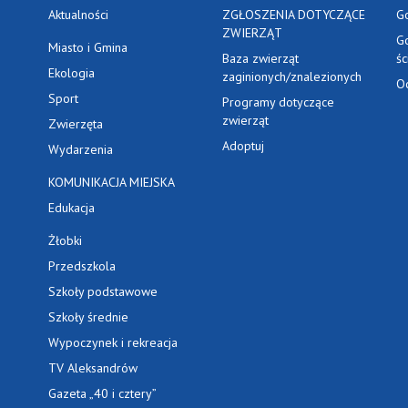
Aktualności
ZGŁOSZENIA DOTYCZĄCE
G
ZWIERZĄT
G
Miasto i Gmina
Baza zwierząt
ś
Ekologia
zaginionych/znalezionych
O
Sport
Programy dotyczące
zwierząt
Zwierzęta
Adoptuj
Wydarzenia
KOMUNIKACJA MIEJSKA
Edukacja
Żłobki
Przedszkola
Szkoły podstawowe
Szkoły średnie
Wypoczynek i rekreacja
TV Aleksandrów
Gazeta „40 i cztery”