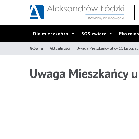
Przejdź do wyszukiwarki
Przejdź do menu głównego
Przejdź do treści
Dla mieszkańca
SOS zwierz
Eko mias
Główna
Aktualności
Uwaga Mieszkańcy ulicy 11 Listopad
Uwaga Mieszkańcy ul