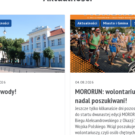
lności
Aktualności
Miasto i Gmina
2026
04.08.2026
 wody!
MORORUN: wolontariu
nadal poszukiwani!
Jeszcze tylko kilkanaście dni pozo
do startu dwunastej edycji MOROR
Biegu Aleksandrowskiego z Okazji
Wojska Polskiego. Wciąż poszukuj
wolontariuszy, czyli osób chętnyc