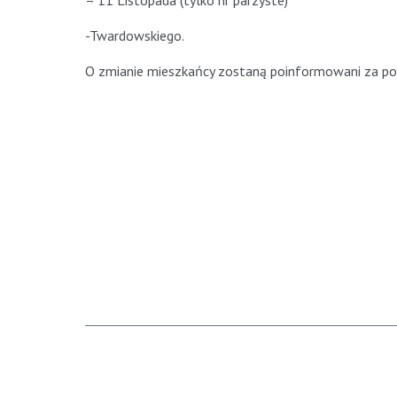
– 11 Listopada (tylko nr parzyste)
-Twardowskiego.
O zmianie mieszkańcy zostaną poinformowani za p