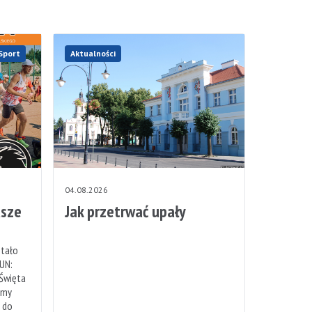
Sport
Aktualności
04.08.2026
sze
Jak przetrwać upały
stało
UN:
 Święta
emy
h do