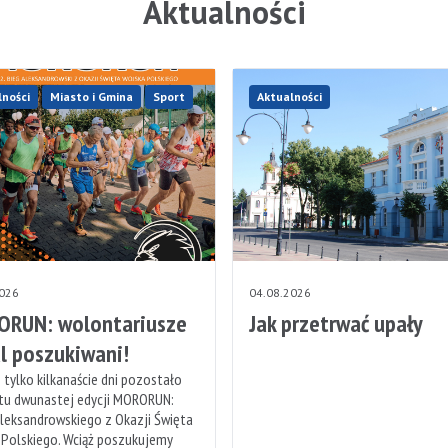
Aktualności
lności
Miasto i Gmina
Sport
Aktualności
2026
04.08.2026
RUN: wolontariusze
Jak przetrwać upały
l poszukiwani!
 tylko kilkanaście dni pozostało
rtu dwunastej edycji MORORUN:
leksandrowskiego z Okazji Święta
 Polskiego. Wciąż poszukujemy