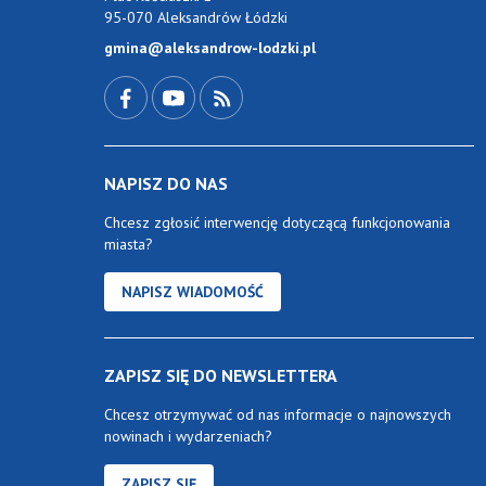
95-070 Aleksandrów Łódzki
gmina@aleksandrow-lodzki.pl
Przejdź do Facebook-a
Przejdź do YouTube-a
Zobacz kanał RSS
NAPISZ DO NAS
Chcesz zgłosić interwencję dotyczącą funkcjonowania
miasta?
NAPISZ WIADOMOŚĆ
ZAPISZ SIĘ DO NEWSLETTERA
Chcesz otrzymywać od nas informacje o najnowszych
nowinach i wydarzeniach?
ZAPISZ SIĘ