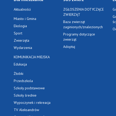
Aktualności
ZGŁOSZENIA DOTYCZĄCE
G
ZWIERZĄT
G
Miasto i Gmina
Baza zwierząt
ś
Ekologia
zaginionych/znalezionych
O
Sport
Programy dotyczące
zwierząt
Zwierzęta
Adoptuj
Wydarzenia
KOMUNIKACJA MIEJSKA
Edukacja
Żłobki
Przedszkola
Szkoły podstawowe
Szkoły średnie
Wypoczynek i rekreacja
TV Aleksandrów