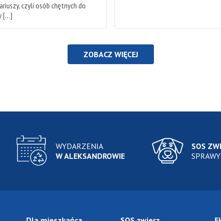
riuszy, czyli osób chętnych do
 […]
ZOBACZ WIĘCEJ
WYDARZENIA
SOS ZW
W ALEKSANDROWIE
SPRAWY
Dla mieszkańca
SOS zwierz
E