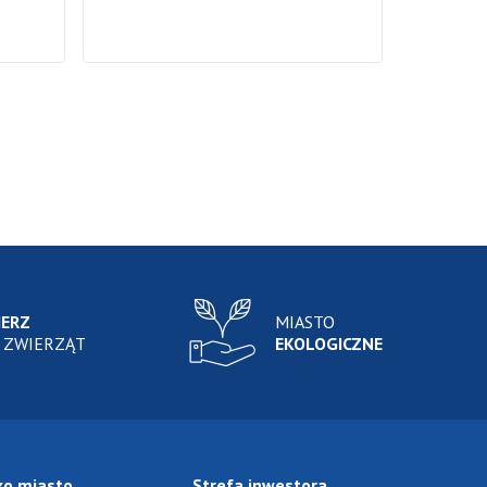
IERZ
MIASTO
 ZWIERZĄT
EKOLOGICZNE
ko miasto
Strefa inwestora