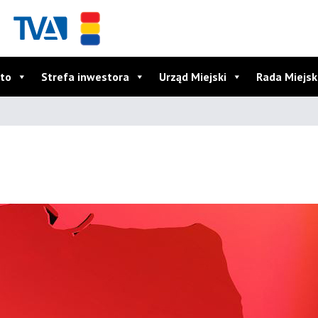
to
Strefa inwestora
Urząd Miejski
Rada Miejs