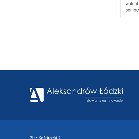
wolonta
pomocy
Plac Kościuszki 2