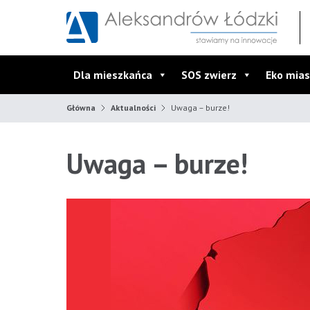
Przejdź do wyszukiwarki
Przejdź do menu głównego
Przejdź do treści
Dla mieszkańca
SOS zwierz
Eko mias
Główna
Aktualności
Uwaga – burze!
Uwaga – burze!