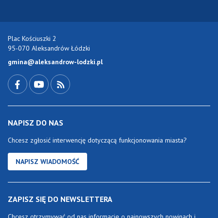
Plac Kościuszki 2
95-070 Aleksandrów Łódzki
gmina@aleksandrow-lodzki.pl
Przejdź do Facebook-a
Przejdź do YouTube-a
Zobacz kanał RSS
NAPISZ DO NAS
Chcesz zgłosić interwencję dotyczącą funkcjonowania miasta?
NAPISZ WIADOMOŚĆ
ZAPISZ SIĘ DO NEWSLETTERA
Chcesz otrzymywać od nas informacje o najnowszych nowinach i