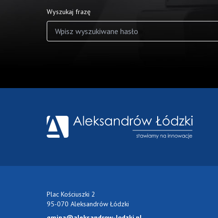
Wyszukaj frazę
Wyniki wyszukiwania
Plac Kościuszki 2
95-070 Aleksandrów Łódzki
gmina@aleksandrow-lodzki.pl