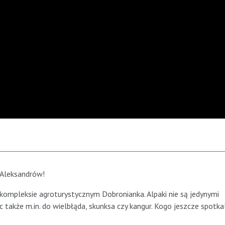
 Aleksandrów!
kompleksie agroturystycznym Dobronianka. Alpaki nie są jedynymi
 także m.in. do wielbłąda, skunksa czy kangur. Kogo jeszcze spotka