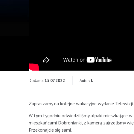
Dodano:
15.07.2022
Autor:
IJ
Zapraszamy na kolejne wakacyjne wydanie Telewizji
W tym tygodniu odwiedziliśmy alpaki mieszkające w 
mieszkańcami Dobronianki, z kamerą zajrzeliśmy więc
Przekonajcie się sami.