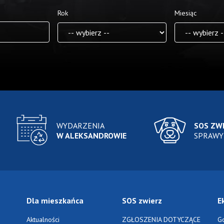
Rok
Miesiąc
WYDARZENIA
SOS ZW
W ALEKSANDROWIE
SPRAWY
Dla mieszkańca
SOS zwierz
E
Aktualności
ZGŁOSZENIA DOTYCZĄCE
G