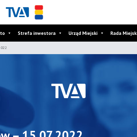
to
Strefa inwestora
Urząd Miejski
Rada Miejs
2022
ów – 15.07.2022