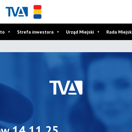
to
Strefa inwestora
Urząd Miejski
Rada Miejs
5
ów 14.11.25