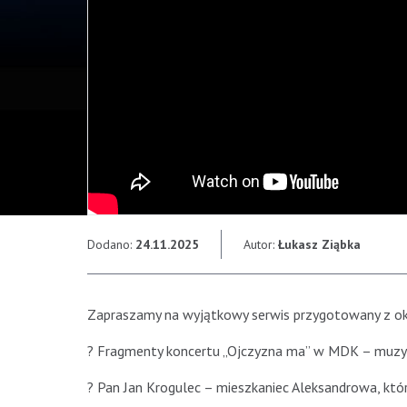
Dodano:
24.11.2025
Autor:
Łukasz Ziąbka
Zapraszamy na wyjątkowy serwis przygotowany z oka
? Fragmenty koncertu „Ojczyzna ma” w MDK – muzycz
? Pan Jan Krogulec – mieszkaniec Aleksandrowa, któr