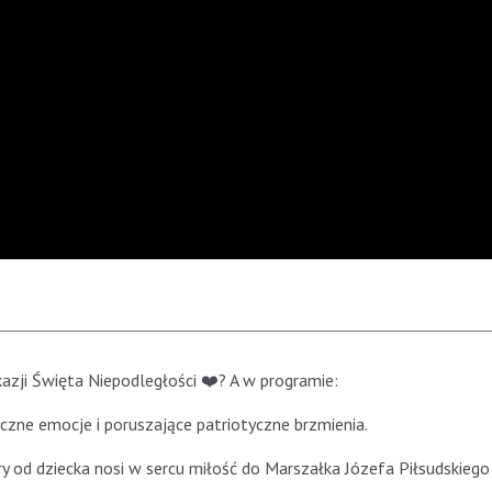
zji Święta Niepodległości ❤️? A w programie:
ne emocje i poruszające patriotyczne brzmienia.
y od dziecka nosi w sercu miłość do Marszałka Józefa Piłsudskiego