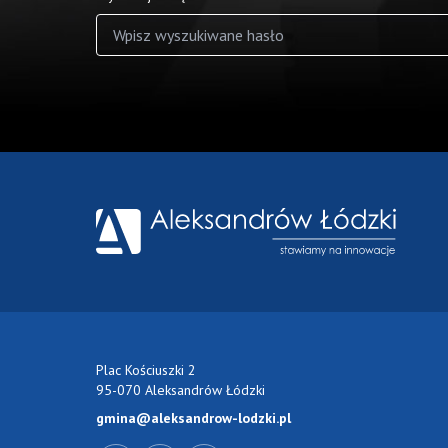
Wyniki wyszukiwania
Plac Kościuszki 2
95-070 Aleksandrów Łódzki
gmina@aleksandrow-lodzki.pl
Przejdź do Facebook-a
Przejdź do YouTube-a
Zobacz kanał RSS