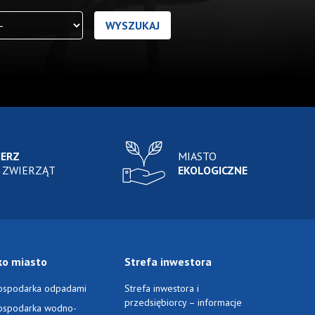
IERZ
MIASTO
 ZWIERZĄT
EKOLOGICZNE
ko miasto
Strefa inwestora
ospodarka odpadami
Strefa inwestora i
przedsiębiorcy – informacje
ospodarka wodno-