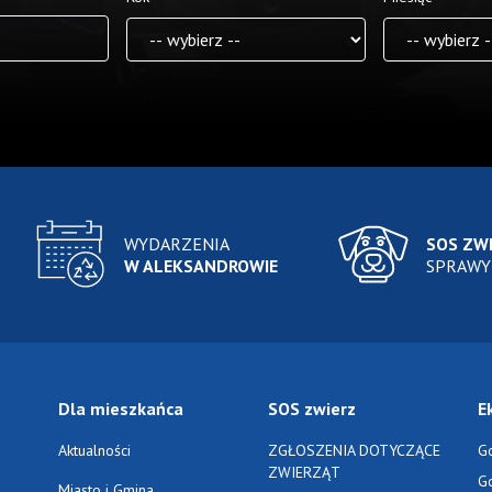
WYDARZENIA
SOS ZW
W ALEKSANDROWIE
SPRAWY
Dla mieszkańca
SOS zwierz
E
Aktualności
ZGŁOSZENIA DOTYCZĄCE
G
ZWIERZĄT
G
Miasto i Gmina