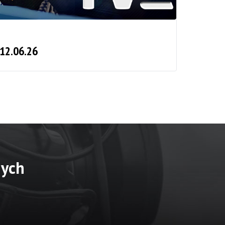
 12.06.26
nych