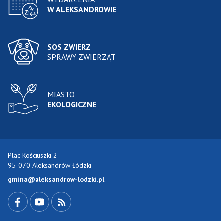
W ALEKSANDROWIE
SOS ZWIERZ
SPRAWY ZWIERZĄT
MIASTO
EKOLOGICZNE
Plac Kościuszki 2
95-070 Aleksandrów Łódzki
gmina@aleksandrow-lodzki.pl
Przejdź do Facebook-a
Przejdź do YouTube-a
Zobacz kanał RSS