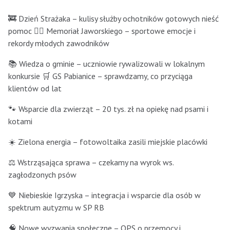
🚒 Dzień Strażaka – kulisy służby ochotników gotowych nieść
pomoc 🏃‍♂️ Memoriał Jaworskiego – sportowe emocje i
rekordy młodych zawodników
📚 Wiedza o gminie – uczniowie rywalizowali w lokalnym
konkursie 🛒 GS Pabianice – sprawdzamy, co przyciąga
klientów od lat
🐾 Wsparcie dla zwierząt – 20 tys. zł na opiekę nad psami i
kotami
☀️ Zielona energia – fotowoltaika zasili miejskie placówki
⚖️ Wstrząsająca sprawa – czekamy na wyrok ws.
zagłodzonych psów
💙 Niebieskie Igrzyska – integracja i wsparcie dla osób w
spektrum autyzmu w SP RB
🧠 Nowe wyzwania społeczne – OPS o przemocy i