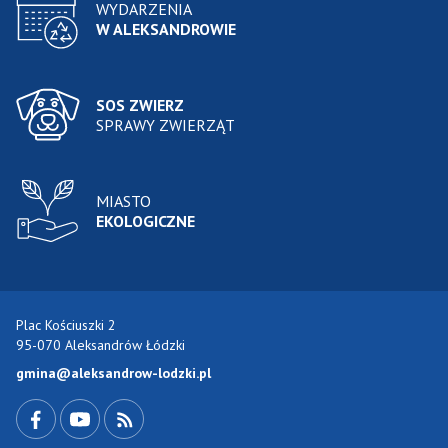
WYDARZENIA
W ALEKSANDROWIE
SOS ZWIERZ
SPRAWY ZWIERZĄT
MIASTO
EKOLOGICZNE
Plac Kościuszki 2
95-070 Aleksandrów Łódzki
gmina@aleksandrow-lodzki.pl
Przejdź do Facebook-a
Przejdź do YouTube-a
Zobacz kanał RSS