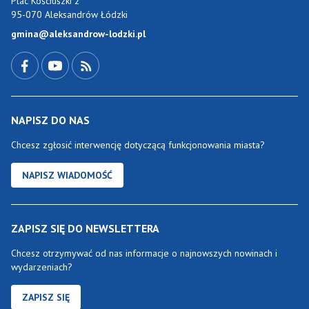
Plac Kościuszki 2
95-070 Aleksandrów Łódzki
gmina@aleksandrow-lodzki.pl
Przejdź do Facebook-a
Przejdź do YouTube-a
Zobacz kanał RSS
NAPISZ DO NAS
Chcesz zgłosić interwencję dotyczącą funkcjonowania miasta?
NAPISZ WIADOMOŚĆ
ZAPISZ SIĘ DO NEWSLETTERA
Chcesz otrzymywać od nas informacje o najnowszych nowinach i
wydarzeniach?
ZAPISZ SIĘ