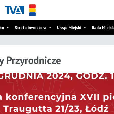
to
Strefa inwestora
Urząd Miejski
Rada Miejs
y Przyrodnicze