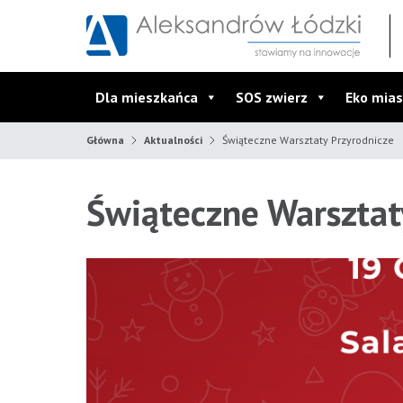
Przejdź do wyszukiwarki
Przejdź do menu głównego
Przejdź do treści
Dla mieszkańca
SOS zwierz
Eko mias
Główna
Aktualności
Świąteczne Warsztaty Przyrodnicze
Świąteczne Warsztat