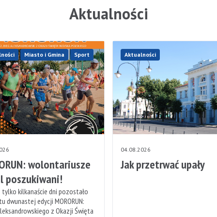
Aktualności
lności
Miasto i Gmina
Sport
Aktualności
2026
04.08.2026
RUN: wolontariusze
Jak przetrwać upały
l poszukiwani!
 tylko kilkanaście dni pozostało
rtu dwunastej edycji MORORUN:
leksandrowskiego z Okazji Święta