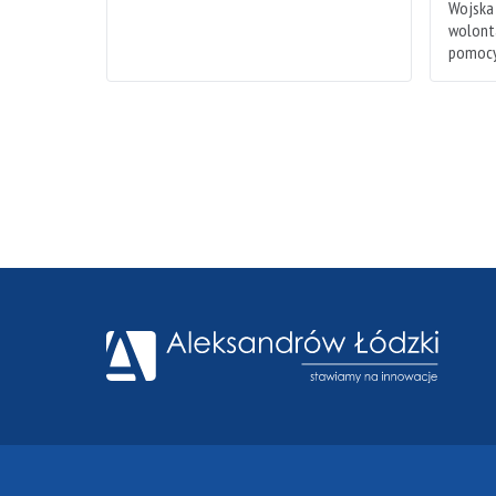
Wojska
wolonta
pomocy