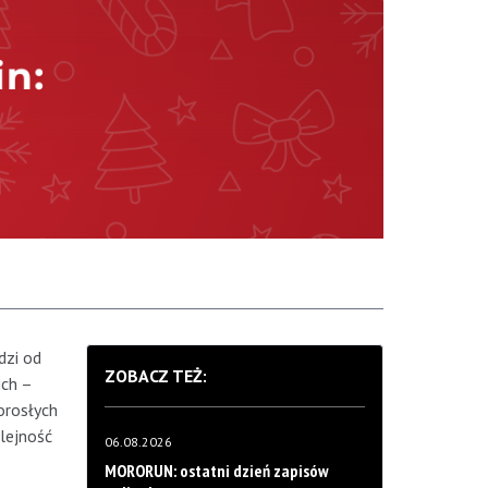
dzi od
ZOBACZ TEŻ:
ich –
orosłych
lejność
06.08.2026
MORORUN: ostatni dzień zapisów