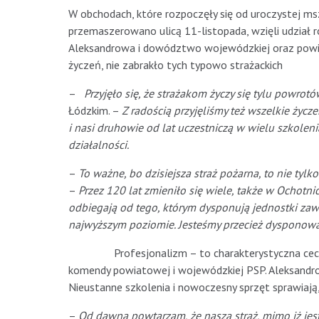
W obchodach, które rozpoczęły się od uroczystej msz
przemaszerowano ulicą 11-listopada, wzięli udział r
Aleksandrowa i dowództwo wojewódzkiej oraz powia
życzeń, nie zabrakło tych typowo strażackich
–
Przyjęło się, że strażakom życzy się tylu powro
Łódzkim. –
Z radością przyjęliśmy też wszelkie życz
i nasi druhowie od lat uczestniczą w wielu szkole
działalności.
–
To ważne, bo dzisiejsza straż pożarna, to nie tylk
–
Przez 120 lat zmieniło się wiele, także w Ochotn
odbiegają od tego, którym dysponują jednostki zaw
najwyższym poziomie. Jesteśmy przecież dysponowan
Profesjonalizm – to charakterystyczna cecha al
komendy powiatowej i wojewódzkiej PSP. Aleksandro
Nieustanne szkolenia i nowoczesny sprzęt sprawiaj
–
Od dawna powtarzam, że nasza straż, mimo iż jes