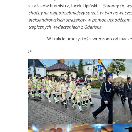
strażaków burmistrz, Jacek Lipiński. –
Staramy się ws
choćby na najpotrzebniejszy sprzęt, w tym nowocz
aleksandrowskich strażaków w pomoc uchodźcom z 
tragicznych wydarzeniach z Gdańska.
W trakcie uroczystości wręczono odznaczeni
jc