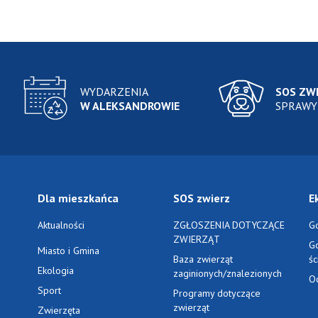
WYDARZENIA
SOS ZW
W ALEKSANDROWIE
SPRAWY
Dla mieszkańca
SOS zwierz
E
Aktualności
ZGŁOSZENIA DOTYCZĄCE
G
ZWIERZĄT
G
Miasto i Gmina
Baza zwierząt
ś
Ekologia
zaginionych/znalezionych
O
Sport
Programy dotyczące
zwierząt
Zwierzęta