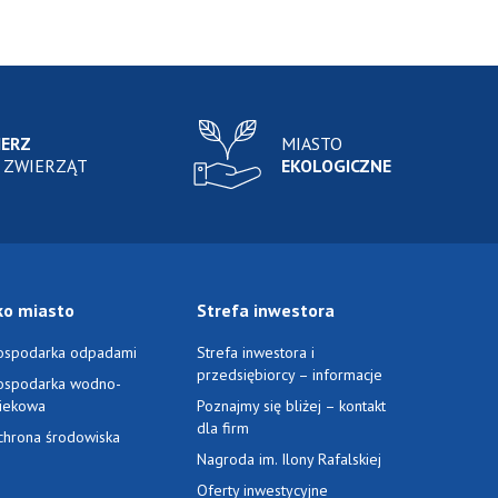
IERZ
MIASTO
 ZWIERZĄT
EKOLOGICZNE
ko miasto
Strefa inwestora
ospodarka odpadami
Strefa inwestora i
przedsiębiorcy – informacje
ospodarka wodno-
ciekowa
Poznajmy się bliżej – kontakt
dla firm
chrona środowiska
Nagroda im. Ilony Rafalskiej
Oferty inwestycyjne