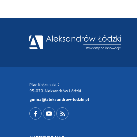
Plac Kościuszki 2
95-070 Aleksandrów Łódzki
gmina@aleksandrow-lodzki.pl
Przejdź do Facebook-a
Przejdź do YouTube-a
Zobacz kanał RSS