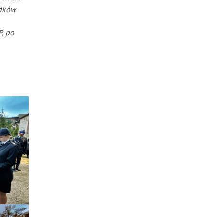
odków
, po