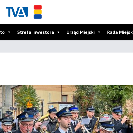
to
Strefa inwestora
Urząd Miejski
Rada Miejs