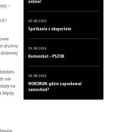
online!
ętej –
ji i
05.08.2026
Spotkanie z ekspertem
rowie
ze druhny
05.08.2026
 dziennej
Komunikat – PSZOK
ódzkim.
05.08.2026
to nie
MORORUN: gdzie zaparkować
stały na
samochód?
 błędy.
i
chwala