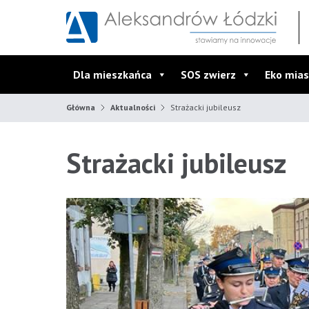
Przejdź do wyszukiwarki
Przejdź do menu głównego
Przejdź do treści
Dla mieszkańca
SOS zwierz
Eko mias
Główna
Aktualności
Strażacki jubileusz
Strażacki jubileusz