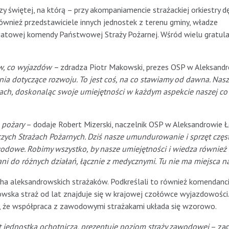
y świętej, na którą – przy akompaniamencie strażackiej orkiestry d
ównież przedstawiciele innych jednostek z terenu gminy, władze
towej komendy Państwowej Straży Pożarnej. Wśród wielu gratulac
tów, co wyjazdów –
zdradza Piotr Makowski, prezes OSP w Aleksand
enia dotyczące rozwoju. To jest coś, na co stawiamy od dawna. Nas
niach, doskonaląc swoje umiejętności w każdym aspekcie naszej co
o pożary
– dodaje Robert Mizerski, naczelnik OSP w Aleksandrowie Ł
iczych Strażach Pożarnych. Dziś nasze umundurowanie i sprzęt częs
odowe. Robimy wszystko, by nasze umiejętności i wiedza również 
i do różnych działań, łącznie z medycznymi. Tu nie ma miejsca na
eksandrowskich strażaków. Podkreślali to również komendanc
wska straż od lat znajduje się w krajowej czołówce wyjazdowości.
ą, że współpraca z zawodowymi strażakami układa się wzorowo.
t jednostką ochotniczą, prezentuje poziom straży zawodowej
– za