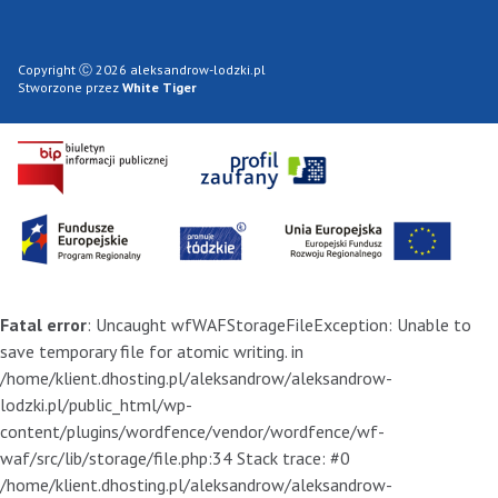
Copyright Ⓒ 2026 aleksandrow-lodzki.pl
Stworzone przez
White Tiger
Fatal error
: Uncaught wfWAFStorageFileException: Unable to
save temporary file for atomic writing. in
/home/klient.dhosting.pl/aleksandrow/aleksandrow-
lodzki.pl/public_html/wp-
content/plugins/wordfence/vendor/wordfence/wf-
waf/src/lib/storage/file.php:34 Stack trace: #0
/home/klient.dhosting.pl/aleksandrow/aleksandrow-