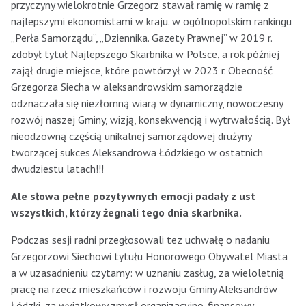
przyczyny wielokrotnie Grzegorz stawał ramię w ramię z
najlepszymi ekonomistami w kraju. w ogólnopolskim rankingu
„Perła Samorządu”, „Dziennika. Gazety Prawnej” w 2019 r.
zdobył tytuł Najlepszego Skarbnika w Polsce, a rok później
zajął drugie miejsce, które powtórzył w 2023 r. Obecność
Grzegorza Siecha w aleksandrowskim samorządzie
odznaczała się niezłomną wiarą w dynamiczny, nowoczesny
rozwój naszej Gminy, wizją, konsekwencją i wytrwałością. Był
nieodzowną częścią unikalnej samorządowej drużyny
tworzącej sukces Aleksandrowa Łódzkiego w ostatnich
dwudziestu latach!!!
Ale słowa pełne pozytywnych emocji padały z ust
wszystkich, którzy żegnali tego dnia skarbnika.
Podczas sesji radni przegłosowali tez uchwałę o nadaniu
Grzegorzowi Siechowi tytułu Honorowego Obywatel Miasta
a w uzasadnieniu czytamy: w uznaniu zasług, za wieloletnią
pracę na rzecz mieszkańców i rozwoju Gminy Aleksandrów
Łódzki, za wyjątkowy zmysł organizacyjno-finansowy,