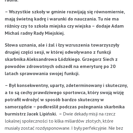
– Wszystkie szkoły w gminie rozwijają się równomiernie,
mają świetną kadrę i warunki do nauczania. Tu nie ma
różnicy czy to szkoła miejska czy wiejska – dodaje Adam
Michaś radny Rady Miejskiej.
Słowa uznania, ale i żal i łzy wzruszenia towarzyszyły
drugiej części sesji, w której odwoływano z funkcji
skarbnika Aleksandrowa Łódzkiego. Grzegorz Siech z
powodów zdrowotnych odszedł na emeryturę po 20
latach sprawowania swojej funkcji.
– Był konsekwentny, uparty, zdeterminowany i skuteczny,
a to są cechy prawdziwego sportowca, który swoją wizję
potrafił wdrożyć w sposób bardzo skuteczny w
samorządzie – podkreślił podczas pożegnania skarbnika
burmistrz Jacek Lipiński. –
Dwie dekady misji na rzecz
lokalnej społeczności to kilka miliardów złotych, które
musiały zostać rozdysponowane. I były perfekcyjnie. Nie bez