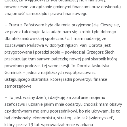
nowoczesne zarządzanie gminnymi finansami oraz doskonałą
znajomość samorządu i prawa finansowego.
– Praca z Państwem była dla mnie przyjemnością. Cieszę się,
ze przez tak długie lata udało nam się zrobić tyle dobrego
dla aleksandrowskiej społeczności. I mam nadzieję, że
zostawiam Państwa w dobrych rękach. Pani Dorota jest
przygotowana i poradzi sobie – powiedział Grzegorz Siech
przekazując tym samym pałeczkę nowej pani skarbnik którą
powołano podczas tej samej sesji. To Dorota Jaskulska-
Guminiak – jedna z najbliższych współpracownic
ustępującego skarbnika, której radni powierzyli finanse
samorządowe
– To jest ważny dzień, i dziękuję za zaufanie mojemu
szefostwu i uznanie jakim mnie obdarzyli chociaż mam obawy
czy dorównam mojemu poprzednikowi, bo nie ukrywam, że to
był doskonały ekonomista, strateg , ale też świetny szef,
który przez 19 lat wprowadzał mnie w arkana