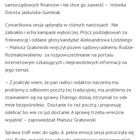
samorządowych finansów i nie chce go zawieść – mówiła
Dorota jaskulska-Guminak
Czwartkowa sesja upłynęła w różnych nastrojach . Nie
zabrakło i echa kampanii wyborczej. Prócz podziękowań za
frekwencję i oddane głosy kandydat Aleksandrowa Łódzkiego
– Mariusz Grabowski wręczył pozew sądowy radnemu Rudzie-
Rożniakowskiemu za rozpowszechnianie na portalu
internetowym szkalujących i nieprawdziwych informacji na
jego temat.
– Z praktyki wiem, że pan radny i redaktor naczelny ma
problemy z odbiorem poczty tej tradycyjnej, ma problemy ze
stawianiem się na sprawy. Dlatego dzisiaj otrzymał to ode
mnie bezpośrednio. Dostanie to też pocztą i proponuję
odebrać bo wie co już dostanie. A sprawę trzeba wreszcie
wyjaśnić – zapowiedział Mariusz Grabowski
Sprawa trafi wiec do sądu .A pełna emocji sesja potoczyła się
alej. Radni przyjęli tez uchwały zmieniające miejscowy plan