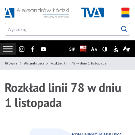
Przejdź do wyszukiwarki
Przejdź do menu głównego
Przejdź do treści
Przejd
Instagram
Facebook
Youtube
SIP
Biuletyn Informacji Publicz
Zmień rozmiar czcionk
Wersja z wysoki
Informacje
Infor
Główna
Aktualności
Rozkład linii 78 w dniu 1 listopada
Rozkład linii 78 w dniu
1 listopada