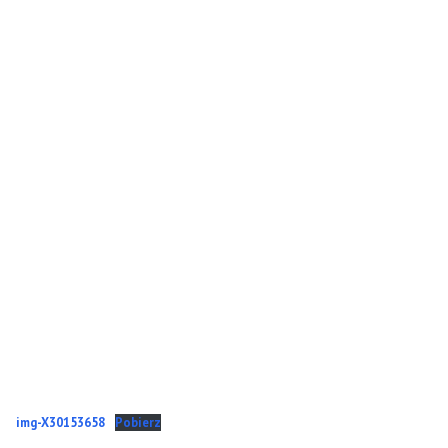
img-X30153658
Pobierz