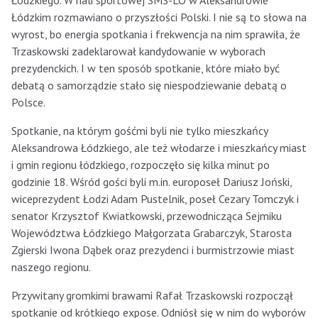
Łódzkiego. W hali sportowej SMS-LO w Aleksandrowie
Łódzkim rozmawiano o przyszłości Polski. I nie są to słowa na
wyrost, bo energia spotkania i frekwencja na nim sprawiła, że
Trzaskowski zadeklarował kandydowanie w wyborach
prezydenckich. I w ten sposób spotkanie, które miało być
debatą o samorządzie stało się niespodziewanie debatą o
Polsce.
Spotkanie, na którym gośćmi byli nie tylko mieszkańcy
Aleksandrowa Łódzkiego, ale też włodarze i mieszkańcy miast
i gmin regionu łódzkiego, rozpoczęło się kilka minut po
godzinie 18. Wśród gości byli m.in. europoseł Dariusz Joński,
wiceprezydent Łodzi Adam Pustelnik, poseł Cezary Tomczyk i
senator Krzysztof Kwiatkowski, przewodnicząca Sejmiku
Województwa Łódzkiego Małgorzata Grabarczyk, Starosta
Zgierski Iwona Dąbek oraz prezydenci i burmistrzowie miast
naszego regionu.
Przywitany gromkimi brawami Rafał Trzaskowski rozpoczął
spotkanie od krótkiego expose. Odniósł się w nim do wyborów