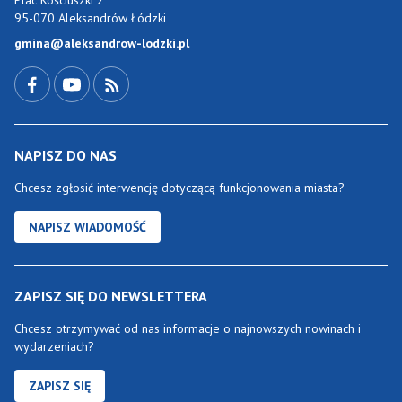
Plac Kościuszki 2
95-070 Aleksandrów Łódzki
gmina@aleksandrow-lodzki.pl
Przejdź do Facebook-a
Przejdź do YouTube-a
Zobacz kanał RSS
NAPISZ DO NAS
Chcesz zgłosić interwencję dotyczącą funkcjonowania miasta?
NAPISZ WIADOMOŚĆ
ZAPISZ SIĘ DO NEWSLETTERA
Chcesz otrzymywać od nas informacje o najnowszych nowinach i
wydarzeniach?
ZAPISZ SIĘ