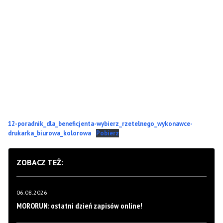
12-poradnik_dla_beneficjenta-wybierz_rzetelnego_wykonawce-
drukarka_biurowa_kolorowa
Pobierz
ZOBACZ TEŻ:
06.08.2026
MORORUN: ostatni dzień zapisów online!