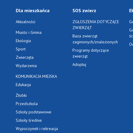
Dla mieszkańca
SOS zwierz
E
Aktualności
ZGŁOSZENIA DOTYCZĄCE
G
ZWIERZĄT
G
Miasto i Gmina
Baza zwierząt
ś
Ekologia
zaginionych/znalezionych
O
Sport
Programy dotyczące
zwierząt
Zwierzęta
Adoptuj
Wydarzenia
KOMUNIKACJA MIEJSKA
Edukacja
Żłobki
Przedszkola
Szkoły podstawowe
Szkoły średnie
Wypoczynek i rekreacja