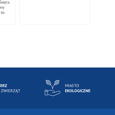
 Święta
emy
h do
IERZ
MIASTO
 ZWIERZĄT
EKOLOGICZNE