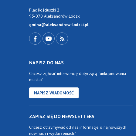
Plac Kościuszki 2
95-070 Aleksandrów Łódzki
gmina@aleksandrow-lodzki.pl
Przejdź do Facebook-a
Przejdź do YouTube-a
Zobacz kanał RSS
NAPISZ DO NAS
Chcesz zgłosić interwencję dotyczącą funkcjonowania
miasta?
NAPISZ WIADOMOŚĆ
ZAPISZ SIĘ DO NEWSLETTERA
Chcesz otrzymywać od nas informacje o najnowszych
nowinach i wydarzeniach?