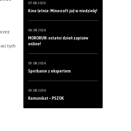
07.08.2026
Kino letnie: Minecraft już w niedzielę!
06.08.2026
przez
MORORUN: ostatni dzień zapisów
online!
aci tych
05.08.2026
Spotkanie z ekspertem
05.08.2026
Komunikat – PSZOK