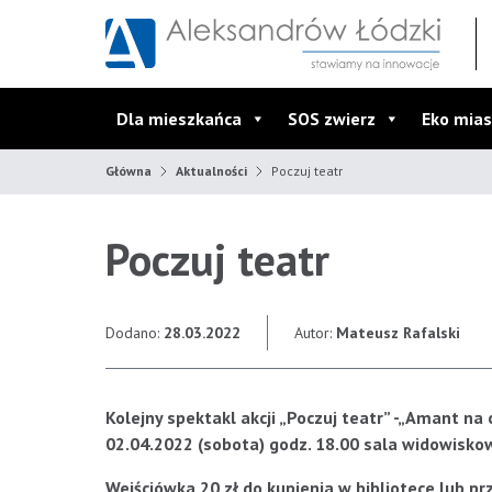
Przejdź do wyszukiwarki
Przejdź do menu głównego
Przejdź do treści
Dla mieszkańca
SOS zwierz
Eko mias
Główna
Aktualności
Poczuj teatr
Poczuj teatr
Dodano:
28.03.2022
Autor:
Mateusz Rafalski
Kolejny spektakl akcji „Poczuj teatr” -„Amant 
02.04.2022 (sobota) godz. 18.00 sala widowisko
Wejściówka 20 zł do kupienia w bibliotece lub p