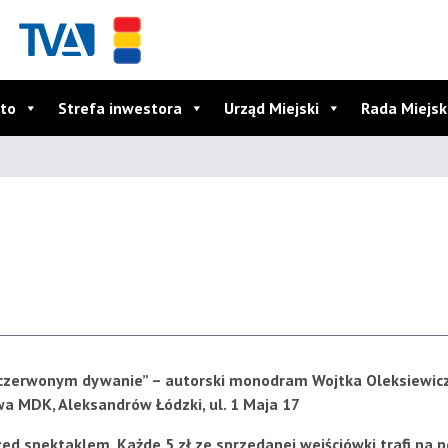
to
Strefa inwestora
Urząd Miejski
Rada Miejs
na czerwonym dywanie” – autorski monodram Wojtka Oleksiewicz
wa MDK, Aleksandrów Łódzki, ul. 1 Maja 17
rzed spektaklem. Każde 5 zł ze sprzedanej wejściówki trafi na