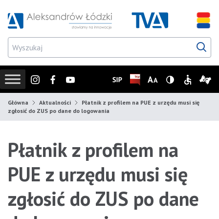
Przejdź do wyszukiwarki
Przejdź do menu głównego
Przejdź do treści
Przejd
Instagram
Facebook
Youtube
SIP
Biuletyn Informacji Publicz
Zmień rozmiar czcionk
Wersja z wysoki
Informacje
Infor
Główna
Aktualności
Płatnik z profilem na PUE z urzędu musi się
zgłosić do ZUS po dane do logowania
Płatnik z profilem na
PUE z urzędu musi się
zgłosić do ZUS po dane