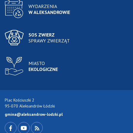
WYDARZENIA
W ALEKSANDROWIE
SOS ZWIERZ
SPRAWY ZWIERZĄT
MIASTO
EKOLOGICZNE
Plac Kościuszki 2
95-070 Aleksandrów Łódzki
gmina@aleksandrow-lodzki.pl
Przejdź do Facebook-a
Przejdź do YouTube-a
Zobacz kanał RSS