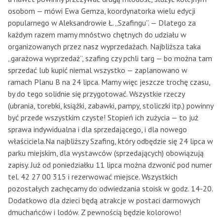
osobom — mówi Ewa Gemza, koordynatorka wielu edycji
popularnego w Aleksandrowie Ł. „Szafingu”. — Dlatego za
każdym razem mamy mnóstwo chętnych do udziału w
organizowanych przez nasz wyprzedażach. Najbliższa taka
„garażowa wyprzedaż”, szafing czy pchli targ — bo można tam
sprzedać lub kupić niemal wszystko — zaplanowano w
ramach Planu B na 24 lipca. Mamy więc jeszcze trochę czasu,
by do tego solidnie się przygotować. Wszystkie rzeczy
(ubrania, torebki, książki, zabawki, pampy, stoliczki itp.) powinny
być przede wszystkim czyste! Stopień ich zużycia — to już
sprawa indywidualna i dla sprzedającego, i dla nowego
właściciela.Na najbliższy Szafing, który odbędzie się 24 lipca w
parku miejskim, dla wystawców (sprzedających) obowiązują
zapisy. Już od poniedziałku 11 lipca można dzwonić pod numer
tel. 42 27 00 315 i rezerwować miejsce. Wszystkich
pozostałych zachęcamy do odwiedzania stoisk w godz. 14-20.
Dodatkowo dla dzieci będą atrakcje w postaci darmowych
dmuchańców i lodów. Z pewnością będzie kolorowo!