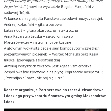
czego naszej współczesnej muzyce bardzo brakuje. Dobrze,
że jesteście!”
(mówi po wywiadzie Bogdan Fabijański z
radiowej Trójki).
W koncercie zagrają dla Państwa zawodowi muzycy sesyjni:
Andrzej Kolasiński – gitara basowa
Łukasz Łoś – gitara akustyczna i elektryczna
Anna Katarzyna Jiruska – saksofon i śpiew
Marcin Sweklej – instrumenty perkusyjne
A głównym wokalistą będzie sam kompozytor wszystkich
prezentowanych piosenek – Wojtek Michalski oraz Kasia
Jiruska (śpiewająca saksofonistka)
Autorką wszystkich tekstów jest Agata Szmigrodzka
Zespół właśnie tłoczy kolejną płytę. Poprzednie nosiły tytuł
„Przemijanie” oraz „Nie bój się jutra”.
Koncert organizuje Partnerstwo na rzecz Aleksandrowa
Łódzkiego przy wsparciu finansowym gminy Aleksandrów
Łódzki.