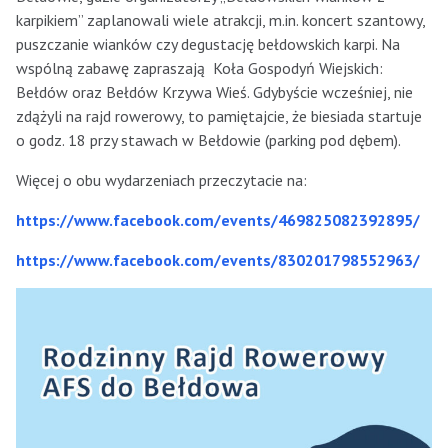
karpikiem” zaplanowali wiele atrakcji, m.in. koncert szantowy,
puszczanie wianków czy degustację bełdowskich karpi. Na
wspólną zabawę zapraszają Koła Gospodyń Wiejskich:
Bełdów oraz Bełdów Krzywa Wieś. Gdybyście wcześniej, nie
zdążyli na rajd rowerowy, to pamiętajcie, że biesiada startuje
o godz. 18 przy stawach w Bełdowie (parking pod dębem).
Więcej o obu wydarzeniach przeczytacie na:
https://www.facebook.com/events/469825082392895/
https://www.facebook.com/events/830201798552963/