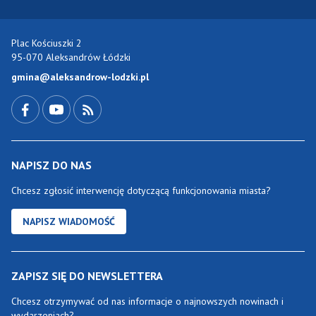
Plac Kościuszki 2
95-070 Aleksandrów Łódzki
gmina@aleksandrow-lodzki.pl
Przejdź do Facebook-a
Przejdź do YouTube-a
Zobacz kanał RSS
NAPISZ DO NAS
Chcesz zgłosić interwencję dotyczącą funkcjonowania miasta?
NAPISZ WIADOMOŚĆ
ZAPISZ SIĘ DO NEWSLETTERA
Chcesz otrzymywać od nas informacje o najnowszych nowinach i
wydarzeniach?