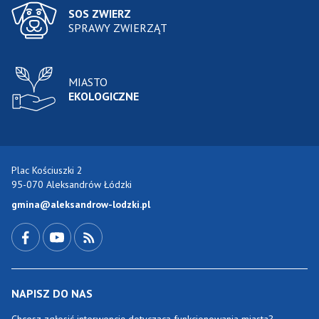
SOS ZWIERZ
SPRAWY ZWIERZĄT
MIASTO
EKOLOGICZNE
Plac Kościuszki 2
95-070 Aleksandrów Łódzki
gmina@aleksandrow-lodzki.pl
Przejdź do Facebook-a
Przejdź do YouTube-a
Zobacz kanał RSS
NAPISZ DO NAS