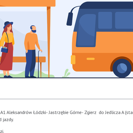
A1 Aleksandrów Łódzki- Jastrzębie Górne- Zgierz do Jedlicza A (st
d jazdy.
zi.