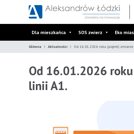
Przejdź do wyszukiwarki
Przejdź do menu głównego
Przejdź do treści
Dla mieszkańca
SOS zwierz
Eko mias
Główna
Aktualności
Od 16.01.2026 roku (piątek) zmianie u
Od 16.01.2026 roku (
linii A1.