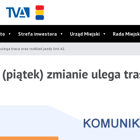
to
Strefa inwestora
Urząd Miejski
Rada Miejs
lega trasa oraz rozkład jazdy linii A1.
piątek) zmianie ulega tra