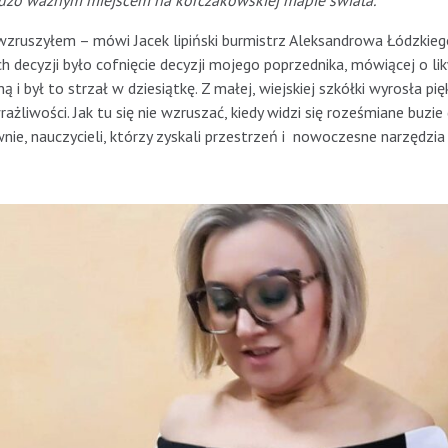
ardzo ważnym miejscem na korczakowskiej mapie świata.
wzruszyłem – mówi Jacek lipiński burmistrz Aleksandrowa Łódzkieg
 decyzji było cofnięcie decyzji mojego poprzednika, mówiącej o lik
 i był to strzał w dziesiątkę. Z małej, wiejskiej szkółki wyrosła pię
wrażliwości. Jak tu się nie wzruszać, kiedy widzi się roześmiane buzie 
e, nauczycieli, którzy zyskali przestrzeń i nowoczesne narzędzia 