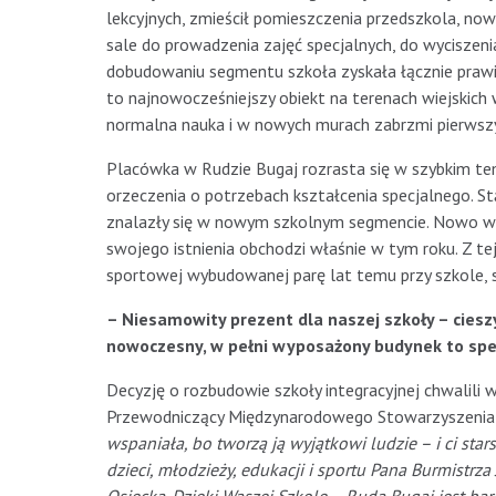
lekcyjnych, zmieścił pomieszczenia przedszkola, nową
sale do prowadzenia zajęć specjalnych, do wyciszeni
dobudowaniu segmentu szkoła zyskała łącznie praw
to najnowocześniejszy obiekt na terenach wiejskich 
normalna nauka i w nowych murach zabrzmi pierwsz
Placówka w Rudzie Bugaj rozrasta się w szybkim te
orzeczenia o potrzebach kształcenia specjalnego. St
znalazły się w nowym szkolnym segmencie. Nowo wy
swojego istnienia obchodzi właśnie w tym roku. Z tej
sportowej wybudowanej parę lat temu przy szkole, sp
– Niesamowity prezent dla naszej szkoły – cieszy
nowoczesny, w pełni wyposażony budynek to spe
Decyzję o rozbudowie szkoły integracyjnej chwalili w
Przewodniczący Międzynarodowego Stowarzyszenia im.
wspaniała, bo tworzą ją wyjątkowi ludzie – i ci star
dzieci, młodzieży, edukacji i sportu Pana Burmistrz