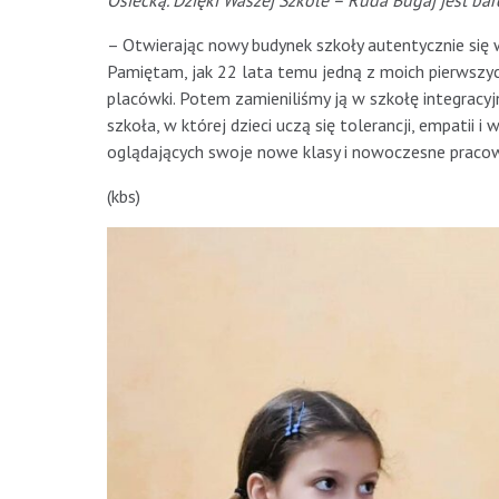
Osiecką. Dzięki Waszej Szkole – Ruda Bugaj jest b
– Otwierając nowy budynek szkoły autentycznie się 
Pamiętam, jak 22 lata temu jedną z moich pierwszych
placówki. Potem zamieniliśmy ją w szkołę integracyjną
szkoła, w której dzieci uczą się tolerancji, empatii i 
oglądających swoje nowe klasy i nowoczesne pracowni
(kbs)