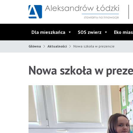
Przejdź do wyszukiwarki
Przejdź do menu głównego
Przejdź do treści
Dla mieszkańca
SOS zwierz
Eko mias
Główna
Aktualności
Nowa szkoła w prezencie
Nowa szkoła w preze