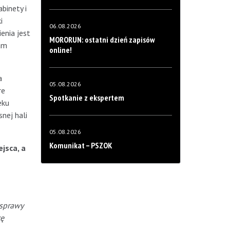
binety i
i
06.08.2026
enia jest
MORORUN: ostatni dzień zapisów
tam
online!
a
05.08.2026
re
Spotkanie z ekspertem
eku
nej hali
05.08.2026
Komunikat – PSZOK
jsca, a
 sprawy
tę