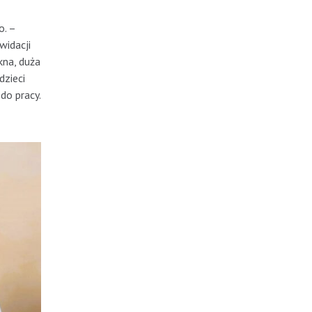
o. –
widacji
kna, duża
dzieci
do pracy.