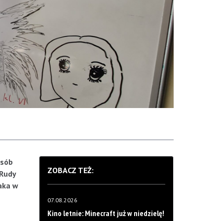
osób
ZOBACZ TEŻ:
 Rudy
aka w
07.08.2026
Kino letnie: Minecraft już w niedzielę!