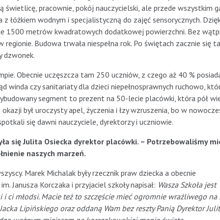
 świetlicę, pracownie, pokój nauczycielski, ale przede wszystkim ga
a z łóżkiem wodnym i specjalistyczną do zajęć sensorycznych. Dzięk
ie 1500 metrów kwadratowych dodatkowej powierzchni. Bez wątpi
w regionie. Budowa trwała niespełna rok. Po świętach zacznie się 
y dzwonek.
mpie. Obecnie uczęszcza tam 250 uczniów, z czego aż 40 % posiad
ąd winda czy sanitariaty dla dzieci niepełnosprawnych ruchowo, któ
budowany segment to prezent na 50-lecie placówki, która pół wi
 okazji był uroczysty apel, życzenia i łzy wzruszenia, bo w nowoczes
otkali się dawni nauczyciele, dyrektorzy i uczniowie.
ła się Julita Osiecka dyrektor placówki. – Potrzebowaliśmy mie
łnienie naszych marzeń.
szyscy. Marek Michalak były rzecznik praw dziecka a obecnie
 Janusza Korczaka i przyjaciel szkoły napisał:
W
asza Szkoła jest
si i ci młodsi. Macie też to szczęście mieć ogromnie wrażliwego na
a Jacka Lipińskiego oraz oddaną Wam bez reszty Panią Dyrektor Juli