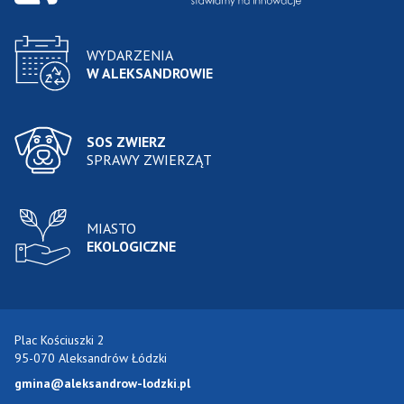
WYDARZENIA
W ALEKSANDROWIE
SOS ZWIERZ
SPRAWY ZWIERZĄT
MIASTO
EKOLOGICZNE
Plac Kościuszki 2
95-070 Aleksandrów Łódzki
gmina@aleksandrow-lodzki.pl
Przejdź do Facebook-a
Przejdź do YouTube-a
Zobacz kanał RSS