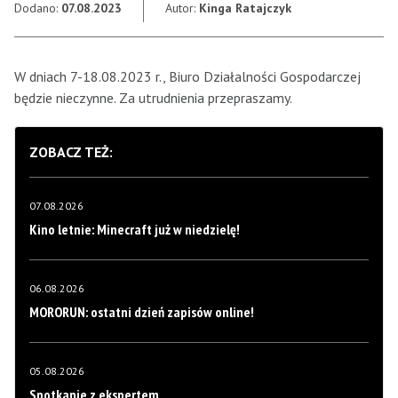
Dodano:
07.08.2023
Autor:
Kinga Ratajczyk
W dniach 7-18.08.2023 r., Biuro Działalności Gospodarczej
będzie nieczynne. Za utrudnienia przepraszamy.
ZOBACZ TEŻ:
07.08.2026
Kino letnie: Minecraft już w niedzielę!
06.08.2026
MORORUN: ostatni dzień zapisów online!
05.08.2026
Spotkanie z ekspertem