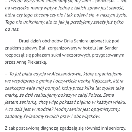
–
Przede wszystkim zmieniamy się my sami
– podkreśla. –
Nie
na wszystko mamy wpływ. Jedną z takich spraw jest starość,
która czy tego chcemy czy nie i tak pojawi się w naszym życiu.
Tego nie unikniemy, ale to jak ją przeżyjemy zależy już tylko
od nas.
Drugi dzień obchodów Dnia Seniora upłynął już pod
znakiem zabawy. Bal, zorganizowany w hotelu Jan Sander
rozpoczął się pokazem sukni wieczorowych, przygotowanym
przez Annę Piekarską.
–
To już piąta edycja w Aleksandrowie, którą organizujemy
we współpracy z gminą i oczywiście Irenką Kajszczak, która
zaakceptowała mój pomysł, który przez kilka lat zyskał taką
markę, że dziś realizujemy pokazy w całej Polsce. Sama
jestem seniorką, chcę więc pokazać piękno w każdym wieku.
A co dziś jest w modzie? Modny senior jest optymistyczny,
zadbany, świadomy swoich praw i obowiązków.
Z tak postawioną diagnozą zgadzają się również inni seniorzy.