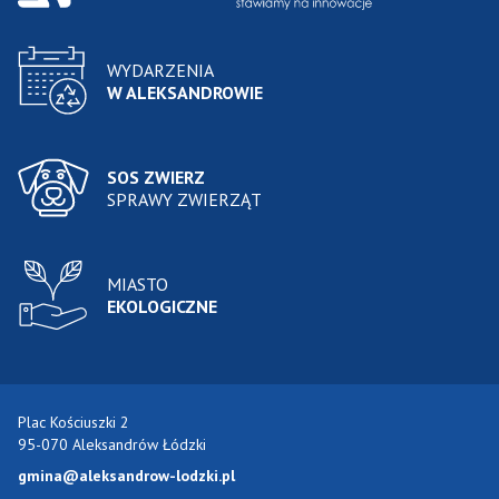
WYDARZENIA
W ALEKSANDROWIE
SOS ZWIERZ
SPRAWY ZWIERZĄT
MIASTO
EKOLOGICZNE
Plac Kościuszki 2
95-070 Aleksandrów Łódzki
gmina@aleksandrow-lodzki.pl
Przejdź do Facebook-a
Przejdź do YouTube-a
Zobacz kanał RSS