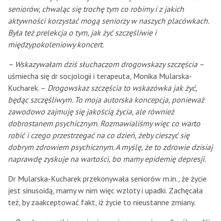
seniorów, chwaląc się trochę tym co robimy i z jakich
aktywności korzystać mogą seniorzy w naszych placówkach.
Była też prelekcja o tym, jak żyć szczęśliwie i
międzypokoleniowy koncert.
– Wskazywałam dziś słuchaczom drogowskazy szczęścia –
uśmiecha się dr socjologii i terapeuta, Monika Mularska-
Kucharek. –
Drogowskaz szczęścia to wskazówka jak żyć,
będąc szczęśliwym. To moja autorska koncepcja, ponieważ
zawodowo zajmuję się jakością życia, ale również
dobrostanem psychicznym. Rozmawialiśmy więc co warto
robić i czego przestrzegać na co dzień, żeby cieszyć się
dobrym zdrowiem psychicznym. A myślę, że to zdrowie dzisiaj
naprawdę zyskuje na wartości, bo mamy epidemię depresji.
Dr Mularska-Kucharek przekonywała seniorów m.in., że życie
jest sinusoidą, mamy w nim więc wzloty i upadki. Zachęcała
też, by zaakceptować fakt, iż życie to nieustanne zmiany.