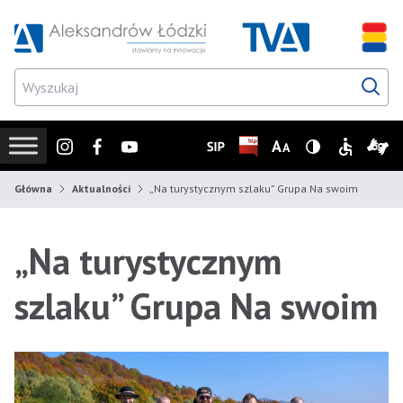
Przejdź do wyszukiwarki
Przejdź do menu głównego
Przejdź do treści
Przejd
Instagram
Facebook
Youtube
SIP
Biuletyn Informacji Publicz
Zmień rozmiar czcionk
Wersja z wysoki
Informacje
Infor
Główna
Aktualności
„Na turystycznym szlaku” Grupa Na swoim
„Na turystycznym
szlaku” Grupa Na swoim