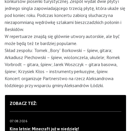
konkursów piosenki turystycznej. Zespół wydał dwie płyty i
jednego singla zapowiadającego trzecią płytę, która ukaże się
pod koniec roku. Podczas koncertu zabiorą słuchaczy na
niezapomnianą wędrówkę szlakami bieszczadzkich połonin i
Beskidów.
W repertuarze znajdą się głównie utwory autorskie, ale być
może będą też te bardziej popularne.
Skład zespołu: Tomek „Bory” Borkowski – śpiew, gitara;
Arkadiusz Piechowski – śpiew, wiolonczela, ukulele; Romek
Vorbrodt – gitara, śpiew; Jarek Woszczyk – gitara basowa,
śpiew; Krzysiek Kłos – instrumenty perkusyjne, śpiew.
Koncert organizuje Partnerstwo na rzecz Aleksandrowa
łódzkiego przy wsparciu gminy Aleksandrów Łódzki.
ZOBACZ TEŻ:
07.08.2026
Kino letnie: Minecraft już w niedzielę!