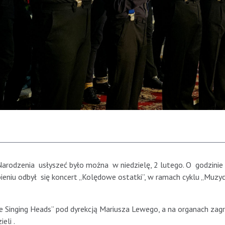
arodzenia usłyszeć było można w niedzielę, 2 lutego. O godzinie
ieniu odbył się koncert „Kolędowe ostatki”, w ramach cyklu „Muzy
 Singing Heads” pod dyrekcją Mariusza Lewego, a na organach zagr
eli .