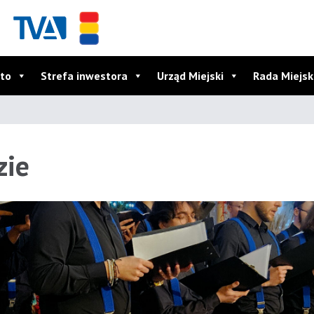
to
Strefa inwestora
Urząd Miejski
Rada Miejs
zie