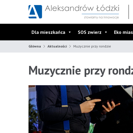
Przejdź do wyszukiwarki
Przejdź do menu głównego
Przejdź do treści
Dla mieszkańca
SOS zwierz
Eko mias
Główna
Aktualności
Muzycznie przy rondzie
Muzycznie przy rond