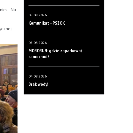
nics. Na
05.08.2026
Komunikat – PSZOK
ycznej.
05.08.2026
MORORUN: gdzie zaparkować
samochód?
04.08.2026
Brak wody!