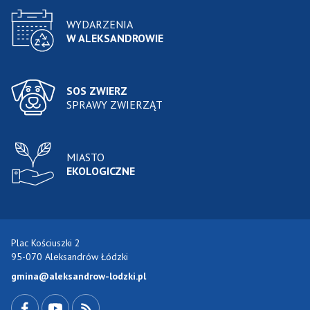
WYDARZENIA
W ALEKSANDROWIE
SOS ZWIERZ
SPRAWY ZWIERZĄT
MIASTO
EKOLOGICZNE
Plac Kościuszki 2
95-070 Aleksandrów Łódzki
gmina@aleksandrow-lodzki.pl
Przejdź do Facebook-a
Przejdź do YouTube-a
Zobacz kanał RSS