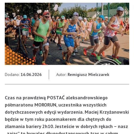
Dodano:
16.06.2026
Autor:
Remigiusz Mielczarek
Czas na prawdziwą POSTAĆ aleksandrowskiego
półmaratonu MORORUN, uczestnika wszystkich
dotychczasowych edycji wydarzenia. Maciej Krzyżanowski
będzie w tym roku pacemakerem dla chętnych do
złamania bariery 2h10. Jesteście w dobrych rękach – nasz
„zając” to bywalec długodystansowych tras w całym