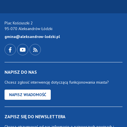
Plac Kościuszki 2
95-070 Aleksandrów Łódzki
gmina@aleksandrow-lodzki.pl
Przejdź do Facebook-a
Przejdź do YouTube-a
Zobacz kanał RSS
NAPISZ DO NAS
Chcesz zgłosić interwencję dotyczącą funkcjonowania miasta?
NAPISZ WIADOMOŚĆ
ZAPISZ SIĘ DO NEWSLETTERA
Chcesz otrzymywać od nas informacje o najnowszych nowinach i