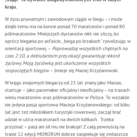
kraju.
W życiu prywatnym i zawodowym ciągle w biegu – i może
dzięki temu ma na koncie ponad 70 maratonów i ponad 80
półmaratonów. Mniejszych dystansów nikt nie zliczy, bo
oprócz biegania po asfalcie, „biega po krzakach” rywalizując w
orientacji sportowej. –
Poprowadzę wszystkich chętnych na
czas 2:10, a debiutantom przy okazji gwarantuję rekord
życiowy. Moją życiówką jest ukończenie wszystkich
rozpoczętych biegów
– śmieje się Maciej Krzyżanowski.
W kręgu znajomych biegaczy od 23 lat znany jako Macias,
startuje – jako pacemaker oficjalny i nieoficjalny – na trasach
wielu maratonów oraz półmaratonów w Polsce. To wszakże
nie jedyna pasja sportowa Macieja Krzyżanowskiego: od kilku
lat jest też miłośnikiem turystyki rowerowej, zaczął brać
udział w ultra maratonach na dwóch kółkach. Trzeba
przyznać – pasji ani sił mu nie brakuje! Z całą pewnością na
trasie 12 edycji MORORUN dobrze zaopiekuje się zwłaszcza