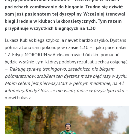
pociechach zamiłowanie do biegania. Trudno się dziwić:
sam jest pasjonatem tej dyscypliny. Wcześniej trenował
biegi średnie w klubach lekkoatletycznych. Tym razem
przypilnuje wszystkich biegnących na 1.30.
Łukasz Kubiak biega szybko, a nawet bardzo szybko. Dystans
półmaratonu sam pokonuje w czasie 1.30 – i jako pacemaker
12. Edycji MORORUN w Aleksandrowie Łódzkim pomagać
będzie właśnie tym, którzy podobny rezultat zechcą osiągnąć.
–
Traktuję sprawę treningowo, zasadniczo nie biegam
półmaratonów, zrobiłem ten dystans może pięć razy w życiu.
Moim celem jest pierwszy start w pełnym maratonie, na 42
kilometry. Kiedy? Jeszcze nie wiem, może w przyszłym roku
–
mówi Łukasz.