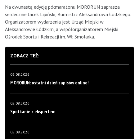
Na dwunastą edycję półmaratonu MORORUN zaprasza
serdecznie Jacek Lipiński, Burmistrz Aleksandrowa Łódzkiego.
Organizatorem wydarzenia jest Urząd Miejski w
Aleksandrowie Łódzkim, a współorganizatorem Miejski
Ośrodek Sportu i Rekreacji im. Wł. Smolarka.
ZOBACZ TEŻ:
06.08.2026
MORORUN: ostatni dzień zapisów online!
05.08.2026
Spotkanie z ekspertem
05.08.2026