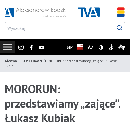
Przejdź do wyszukiwarki
Przejdź do menu głównego
Przejdź do treści
Przejd
Instagram
Facebook
Youtube
SIP
Biuletyn Informacji Publicz
Zmień rozmiar czcionk
Wersja z wysoki
Informacje
Infor
Główna
Aktualności
MORORUN: przedstawiamy „zające”. Łukasz
Kubiak
MORORUN:
przedstawiamy „zające”.
Łukasz Kubiak