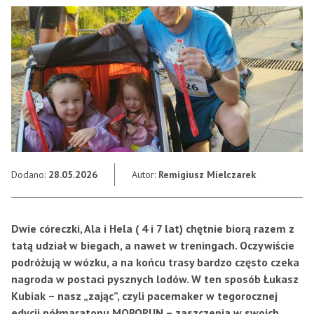
Dodano:
28.05.2026
Autor:
Remigiusz Mielczarek
Dwie córeczki, Ala i Hela ( 4 i 7 lat) chętnie biorą razem z
tatą udział w biegach, a nawet w treningach. Oczywiście
podróżują w wózku, a na końcu trasy bardzo często czeka
nagroda w postaci pysznych lodów. W ten sposób Łukasz
Kubiak – nasz „zając”, czyli pacemaker w tegorocznej
edycji półmaratonu MORORUN – zaszczepia w swoich