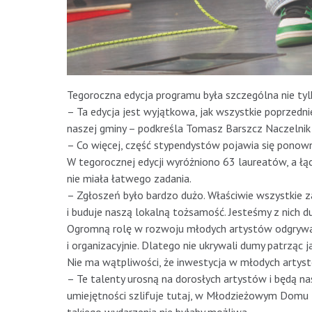
Tegoroczna edycja programu była szczególna nie tylk
– Ta edycja jest wyjątkowa, jak wszystkie poprzedni
naszej gminy – podkreśla Tomasz Barszcz Naczelnik 
– Co więcej, część stypendystów pojawia się ponowni
W tegorocznej edycji wyróżniono 63 laureatów, a łą
nie miała łatwego zadania.
– Zgłoszeń było bardzo dużo. Właściwie wszystkie za
i buduje naszą lokalną tożsamość. Jesteśmy z nich 
Ogromną rolę w rozwoju młodych artystów odgrywają 
i organizacyjnie. Dlatego nie ukrywali dumy patrząc ja
Nie ma wątpliwości, że inwestycja w młodych artys
– Te talenty urosną na dorosłych artystów i będą n
umiejętności szlifuje tutaj, w Młodzieżowym Domu K