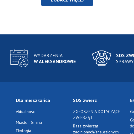
WYDARZENIA
SOS ZW
W ALEKSANDROWIE
SPRAWY
Dla mieszkańca
SOS zwierz
E
Aktualności
ZGŁOSZENIA DOTYCZĄCE
G
ZWIERZĄT
G
Miasto i Gmina
Baza zwierząt
ś
Ekologia
zaginionych/znalezionych