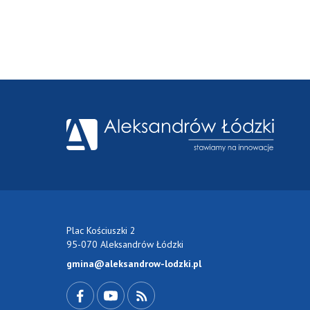
Plac Kościuszki 2
95-070 Aleksandrów Łódzki
gmina@aleksandrow-lodzki.pl
Przejdź do Facebook-a
Przejdź do YouTube-a
Zobacz kanał RSS