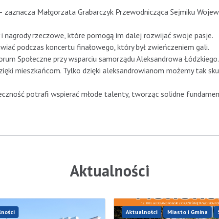
le – zaznacza Małgorzata Grabarczyk Przewodnicząca Sejmiku Woj
y i nagrody rzeczowe, które pomogą im dalej rozwijać swoje pasje.
iać podczas koncertu finałowego, który był zwieńczeniem gali.
Forum Społeczne przy wsparciu samorządu Aleksandrowa Łódzkiego.
dzięki mieszkańcom. Tylko dzięki aleksandrowianom możemy tak sku
łeczność potrafi wspierać młode talenty, tworząc solidne fundamen
Aktualności
lności
Aktualności
Miasto i Gmina