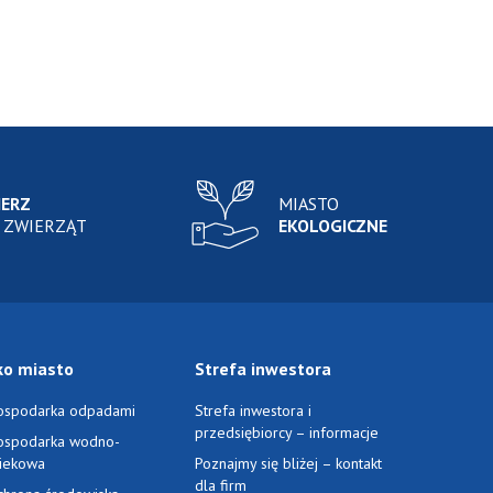
IERZ
MIASTO
 ZWIERZĄT
EKOLOGICZNE
ko miasto
Strefa inwestora
ospodarka odpadami
Strefa inwestora i
przedsiębiorcy – informacje
ospodarka wodno-
ciekowa
Poznajmy się bliżej – kontakt
dla firm