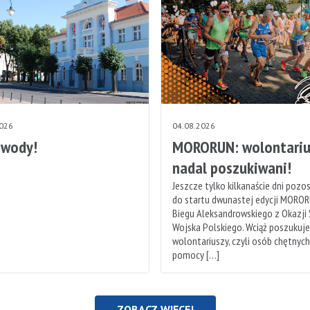
2026
04.08.2026
 wody!
MORORUN: wolontariu
nadal poszukiwani!
Jeszcze tylko kilkanaście dni pozo
do startu dwunastej edycji MOROR
Biegu Aleksandrowskiego z Okazji
Wojska Polskiego. Wciąż poszukuj
wolontariuszy, czyli osób chętnyc
pomocy […]
ZOBACZ WIĘCEJ