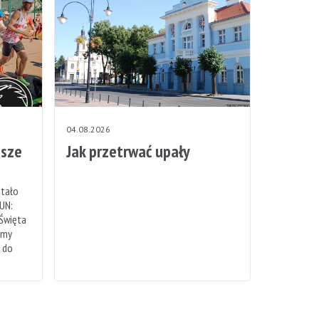
04.08.2026
sze
Jak przetrwać upały
stało
UN:
 Święta
emy
h do