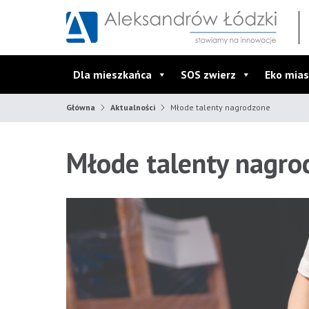
Przejdź do wyszukiwarki
Przejdź do menu głównego
Przejdź do treści
Dla mieszkańca
SOS zwierz
Eko mias
Główna
Aktualności
Młode talenty nagrodzone
Młode talenty nagro