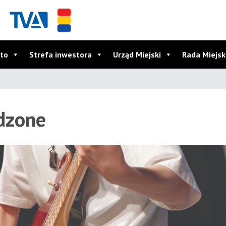
to
Strefa inwestora
Urząd Miejski
Rada Miejs
dzone