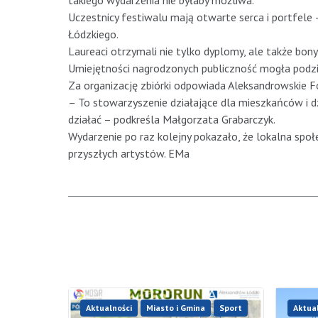
takiego wydarzenia nie byłaby możliwa.
Uczestnicy festiwalu mają otwarte serca i portfe
Łódzkiego.
Laureaci otrzymali nie tylko dyplomy, ale także bon
Umiejętności nagrodzonych publiczność mogła podziw
Za organizację zbiórki odpowiada Aleksandrowskie 
– To stowarzyszenie działające dla mieszkańców i 
działać – podkreśla Małgorzata Grabarczyk.
Wydarzenie po raz kolejny pokazało, że lokalna spo
przyszłych artystów. EMa
Aktualności
Miasto i Gmina
Sport
Aktua