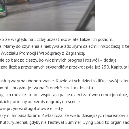
o ze względu na liczbę uczestników, ale także ich poziom.
e. Mamy do czynienia z niebywale zdolnymi dziećmi i młodzieżą z t
Wydziału Promocji i Współpracy z Zagranicą.
e co bardzo cieszy, bo widzimy ich progres i rozwój – dodaje.
czna liczba przyznanych stypendiów przekroczyła już 250. Kapituła
sługiwały na uhonorowanie. Każde z tych dzieci szlifuje swój tale
dumni – przyznaje Iwona Gronek Sekretarz Miasta.
ich rodzice. To oni wspierają pasje dzieci zarówno emocjonalnie, 
k ich pociechy odbierały nagrody na scenie.
tów przynosi długofalowe efekty.
aszymi ambasadorami. Zwłaszcza, że wielu dzisiejszych laureatów 
ultury. Jednak gdyby nie festiwal Summer Dying Loud to organizac