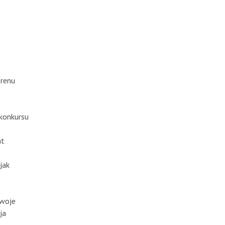
erenu
 konkursu
nt
jak
swoje
ja