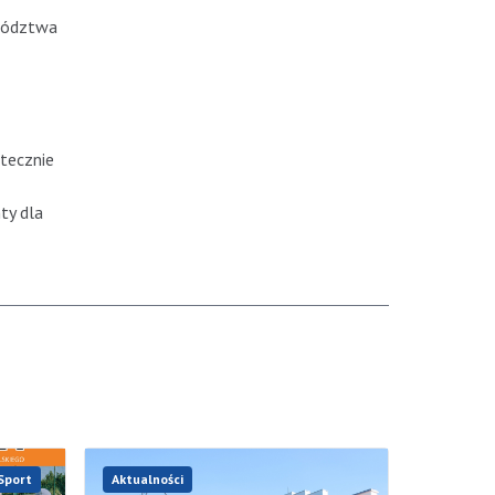
ewództwa
tecznie
ty dla
Sport
Aktualności